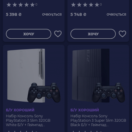
DualShock 3
Бездротовий RMC Black
0
0
Новий
5 398 ₴
5 748 ₴
ОЧІКУЄТЬСЯ
ОЧІКУЄТЬСЯ
ХОЧУ
ХОЧУ
Б/У ХОРОШИЙ
Б/У ХОРОШИЙ
Набір Консоль Sony
Набір Консоль Sony
PlayStation 3 Slim 320GB
PlayStation 3 Super Slim 320GB
White Б/У + Геймпад
Black Б/У + Геймпад
Бездротовий RMC Black
Бездротовий RMC Новий