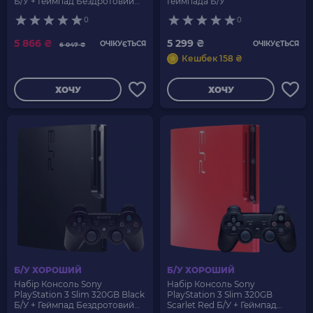
Б/У + Геймпад Бездротовий
Геймпада Б/У
DualShock 3 + Гра Red Dead
0
0
Redemption Англійська
Версія
5 866 ₴
5 299 ₴
ОЧІКУЄТЬСЯ
ОЧІКУЄТЬСЯ
6 047 ₴
Кешбек 158 ₴
ХОЧУ
ХОЧУ
Б/У ХОРОШИЙ
Б/У ХОРОШИЙ
Набір Консоль Sony
Набір Консоль Sony
PlayStation 3 Slim 320GB Black
PlayStation 3 Slim 320GB
Б/У + Геймпад Бездротовий
Scarlet Red Б/У + Геймпад