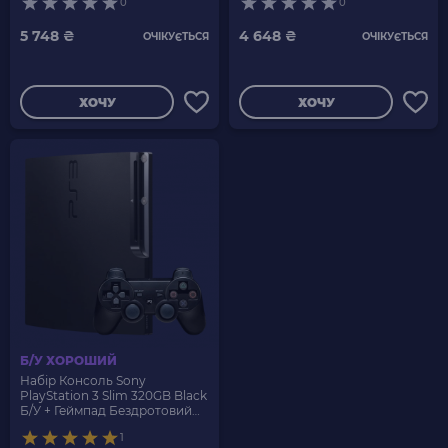
0
0
Новий
5 748 ₴
4 648 ₴
ОЧІКУЄТЬСЯ
ОЧІКУЄТЬСЯ
ХОЧУ
ХОЧУ
Б/У ХОРОШИЙ
Набір Консоль Sony
PlayStation 3 Slim 320GB Black
Б/У + Геймпад Бездротовий
RMC Новий
1