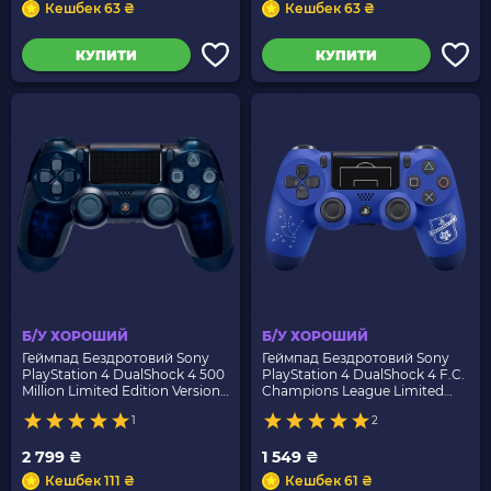
Кешбек 63 ₴
Кешбек 63 ₴
КУПИТИ
КУПИТИ
Б/У ХОРОШИЙ
Б/У ХОРОШИЙ
Геймпад Бездротовий Sony
Геймпад Бездротовий Sony
PlayStation 4 DualShock 4 500
PlayStation 4 DualShock 4 F.C.
Million Limited Edition Version
Champions League Limited
2 Blue Crystal Б/У
Edition Version 2 Blue Б/У
1
2
2 799 ₴
1 549 ₴
Кешбек 111 ₴
Кешбек 61 ₴