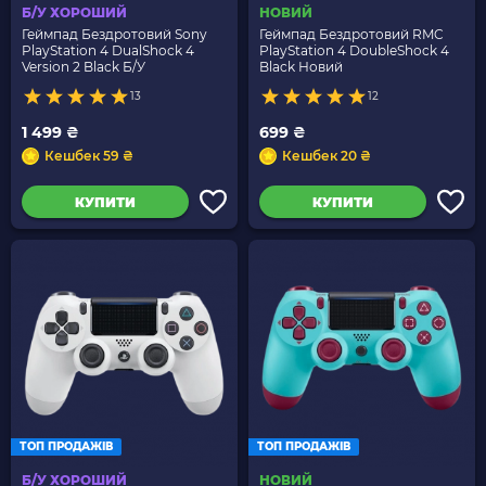
Б/У ХОРОШИЙ
НОВИЙ
Геймпад Бездротовий Sony
Геймпад Бездротовий RMC
PlayStation 4 DualShock 4
PlayStation 4 DoubleShock 4
Version 2 Black Б/У
Black Новий
13
12
1 499 ₴
699 ₴
Кешбек 59 ₴
Кешбек 20 ₴
КУПИТИ
КУПИТИ
ТОП ПРОДАЖІВ
ТОП ПРОДАЖІВ
Б/У ХОРОШИЙ
НОВИЙ