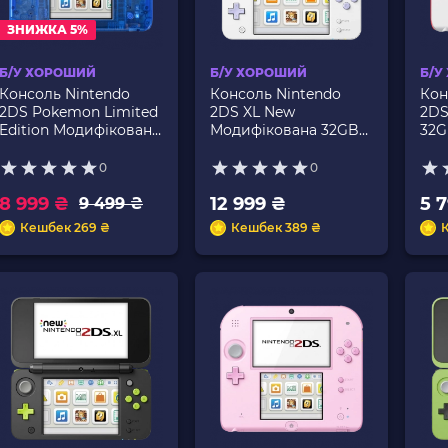
ЗНИЖКА 5%
Б/У ХОРОШИЙ
Б/У ХОРОШИЙ
Б/У
Консоль Nintendo
Консоль Nintendo
Кон
2DS Pokemon Limited
2DS XL New
2DS
Edition Модифікована
Модифікована 32GB
32G
32GB Trans-Blue + 10
White Purple + 10
Вбу
Вбудованих Ігор Б/У
Вбудованих Ігор Б/У
0
0
8 999 ₴
12 999 ₴
5 
9 499 ₴
Кешбек 269 ₴
Кешбек 389 ₴