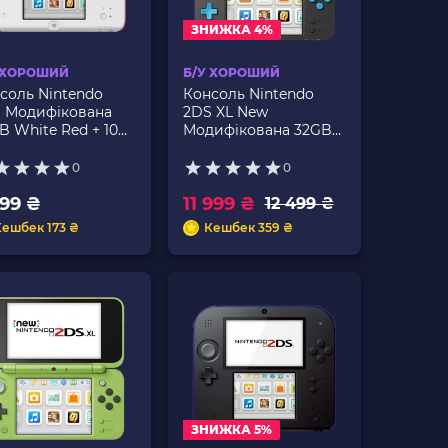
ЗНИЖКА 4%
 ХОРОШИЙ
Б/У ХОРОШИЙ
соль Nintendo
Консоль Nintendo
 Модифікована
2DS XL New
B White Red + 10
Модифікована 32GB
дованих Ігор Б/У
Black Blue + 10
Вбудованих Ігор Б/У
0
0
799 ₴
11 999 ₴
12 499 ₴
Кешбек 173 ₴
Кешбек 359 ₴
ЗНИЖКА 5%