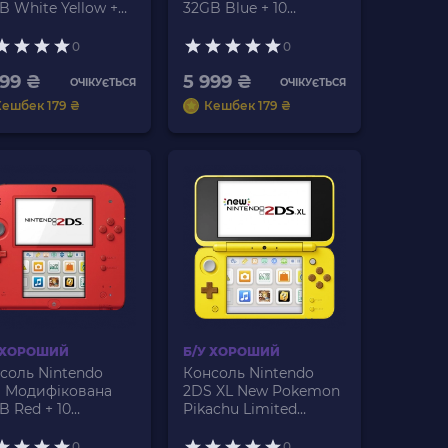
B White Yellow +
32GB Blue + 10
Вбудованих Ігор Б/
Вбудованих Ігор Б/У
0
0
999 ₴
5 999 ₴
ОЧІКУЄТЬСЯ
ОЧІКУЄТЬСЯ
Кешбек 179 ₴
Кешбек 179 ₴
 ХОРОШИЙ
Б/У ХОРОШИЙ
соль Nintendo
Консоль Nintendo
 Модифікована
2DS XL New Pokemon
B Red + 10
Pikachu Limited
дованих Ігор Б/У
Edition Модифікована
32GB Yellow + 10
0
0