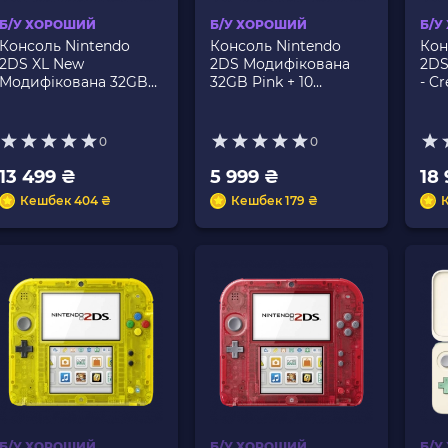
Б/У ХОРОШИЙ
Б/У ХОРОШИЙ
Б/У
Консоль Nintendo
Консоль Nintendo
Кон
2DS XL New
2DS Модифікована
2DS
Модифікована 32GB
32GB Pink + 10
- C
Black Green + 10
Вбудованих Ігор Б/У
Edi
Вбудованих Ігор Б/У
32G
Вбу
0
0
13 499 ₴
5 999 ₴
18
Кешбек 404 ₴
Кешбек 179 ₴
Б/У ХОРОШИЙ
Б/У ХОРОШИЙ
Б/У