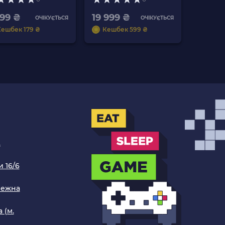
Вбудованих Ігор Б/У
999 ₴
19 999 ₴
ОЧІКУЄТЬСЯ
ОЧІКУЄТЬСЯ
Кешбек 179 ₴
Кешбек 599 ₴
.
 16/6
режна
 (м.