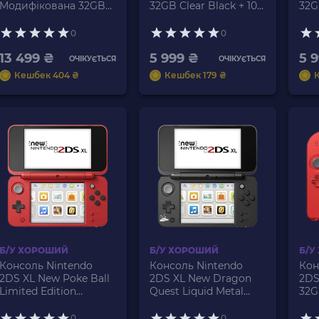
Модифікована 32GB
32GB Clear Black + 10
32G
White Orange + 10
Вбудованих Ігор Б/У
10 
Вбудованих Ігор Б/У
У
0
0
13 499 ₴
5 999 ₴
5 
ОЧІКУЄТЬСЯ
ОЧІКУЄТЬСЯ
Кешбек 404 ₴
Кешбек 179 ₴
Б/У ХОРОШИЙ
Б/У ХОРОШИЙ
Б/У
Консоль Nintendo
Консоль Nintendo
Кон
2DS XL New Poke Ball
2DS XL New Dragon
2DS
Limited Edition
Quest Liquid Metal
32G
Модифікована 32GB
Limited Edition
Вбу
Red White + 10
Модифікована 32GB
0
0