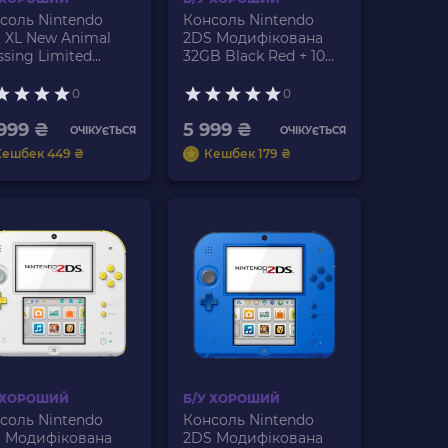
соль Nintendo
Консоль Nintendo
 XL New Animal
2DS Модифікована
ssing Limited
32GB Black Red + 10
tion Модифікована
Вбудованих Ігор Б/У
B Turquoise White
0
0
0 Вбудованих Ігор
 999 ₴
5 999 ₴
ОЧІКУЄТЬСЯ
ОЧІКУЄТЬСЯ
Кешбек 449 ₴
Кешбек 179 ₴
 ХОРОШИЙ
Б/У ХОРОШИЙ
соль Nintendo
Консоль Nintendo
 Модифікована
2DS Модифікована