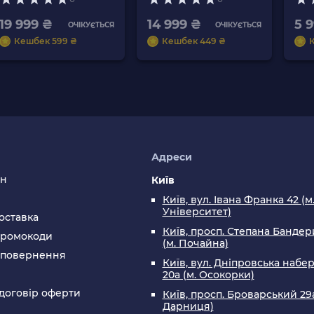
Вбудованих Ігор Б/У
Black + 10 Вбудованих
19 999 ₴
Ігор Б/У
14 999 ₴
5 
ОЧІКУЄТЬСЯ
ОЧІКУЄТЬСЯ
Кешбек 599 ₴
Кешбек 449 ₴
я
Адреси
ин
Київ
Київ, вул. Івана Франка 42 (м
Університет)
оставка
Київ, просп. Степана Бандери
промокоди
(м. Почайна)
а повернення
Київ, вул. Дніпровська набе
20а (м. Осокорки)
договір оферти
Київ, просп. Броварський 29а
Дарниця)