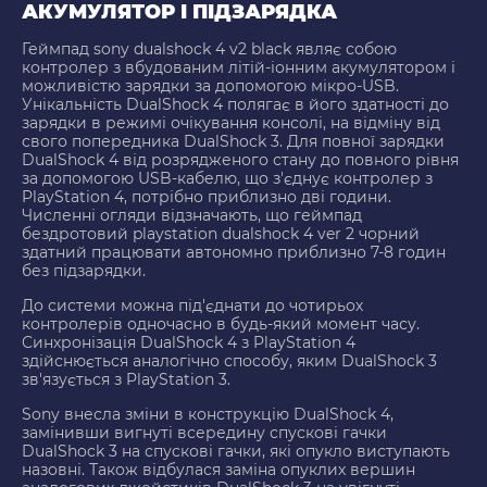
АКУМУЛЯТОР І ПІДЗАРЯДКА
Геймпад sony dualshock 4 v2 black являє собою
контролер з вбудованим літій-іонним акумулятором і
можливістю зарядки за допомогою мікро-USB.
Унікальність DualShock 4 полягає в його здатності до
зарядки в режимі очікування консолі, на відміну від
свого попередника DualShock 3. Для повної зарядки
DualShock 4 від розрядженого стану до повного рівня
за допомогою USB-кабелю, що з'єднує контролер з
PlayStation 4, потрібно приблизно дві години.
Численні огляди відзначають, що геймпад
бездротовий playstation dualshock 4 ver 2 чорний
здатний працювати автономно приблизно 7-8 годин
без підзарядки.
До системи можна під'єднати до чотирьох
контролерів одночасно в будь-який момент часу.
Синхронізація DualShock 4 з PlayStation 4
здійснюється аналогічно способу, яким DualShock 3
зв'язується з PlayStation 3.
Sony внесла зміни в конструкцію DualShock 4,
замінивши вигнуті всередину спускові гачки
DualShock 3 на спускові гачки, які опукло виступають
назовні. Також відбулася заміна опуклих вершин