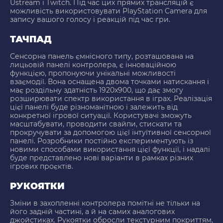
Ustream і Twitch. Під час цих прямих трансляцій є
можливість використовувати PlayStation Camera для
запису вашого голосу і реакцій під час гри.
ТАЧПАД
Сенсорна панель ємнісного типу, розташована на
лицьовій панелі контролера, є інноваційною
функцією, пропонуючи унікальні можливості
взаємодії. Вона оснащена двома точками натискання і
має роздільну здатність 1920x900, що дає змогу
розширювати спектр використання в іграх. Реалізація
цієї панелі буде різноманітною і залежить від
конкретної ігрової ситуації. Користувачі зможуть
масштабувати, проводити свайпи, стискати та
прокручувати за допомогою цієї інтуїтивної сенсорної
панелі. Розробники постійно експериментують із
новими способами використання цієї функції, і надалі
буде представлено нові варіанти в рамках різних
ігрових проєктів.
РУКОЯТКИ
Зміни в захопленні контролера помітні не тільки на
його задній частині, а й на самих аналогових
джойстиках. Рукоятки обросли текстурним покриттям,