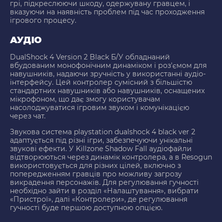
грі, підкреслюючи шкоду, одержувану гравцем, і
вказуючи на наявність проблем під час проходження
ігрового процесу.
АУДІО
DualShock 4 Version 2 Black Б/У обладнаний
вбудованим монофонічним динаміком і роз'ємом для
навушників, надаючи зручність у використанні аудіо-
інтерфейсу. Цей контролер сумісний з більшістю
стандартних навушників або навушників, оснащених
мікрофоном, що дає змогу користувачам
насолоджуватися ігровим звуком і комунікацією
через чат.
Звукова система playstation dualshock 4 black ver 2
адаптується під різні ігри, забезпечуючи унікальні
звукові ефекти. У Killzone Shadow Fall аудіофайли
відтворюються через динамік контролера, а в Resogun
використовується для різних цілей, включно з
попередженням гравців про можливу загрозу
викрадення персонажів. Для регулювання гучності
необхідно зайти в розділ «Налаштування», вибрати
«Пристрої», далі «Контролери», де регулювання
гучності буде першою доступною опцією.