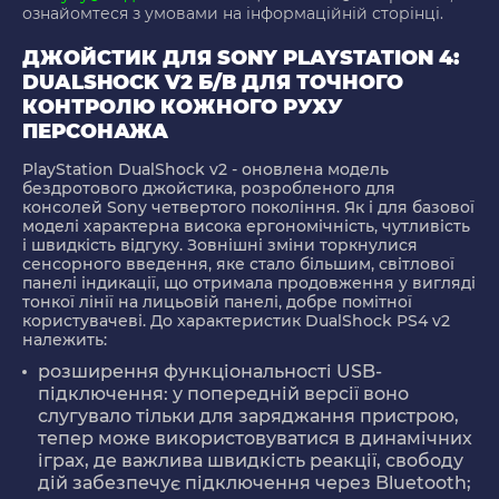
ознайомтеся з умовами на інформаційній сторінці.
ДЖОЙСТИК ДЛЯ SONY PLAYSTATION 4:
DUALSHOCK V2 Б/В ДЛЯ ТОЧНОГО
КОНТРОЛЮ КОЖНОГО РУХУ
ПЕРСОНАЖА
PlayStation DualShock v2 - оновлена модель
бездротового джойстика, розробленого для
консолей Sony четвертого покоління. Як і для базової
моделі характерна висока ергономічність, чутливість
і швидкість відгуку. Зовнішні зміни торкнулися
сенсорного введення, яке стало більшим, світлової
панелі індикації, що отримала продовження у вигляді
тонкої лінії на лицьовій панелі, добре помітної
користувачеві. До характеристик DualShock PS4 v2
належить:
розширення функціональності USB-
підключення: у попередній версії воно
слугувало тільки для заряджання пристрою,
тепер може використовуватися в динамічних
іграх, де важлива швидкість реакції, свободу
дій забезпечує підключення через Bluetooth;