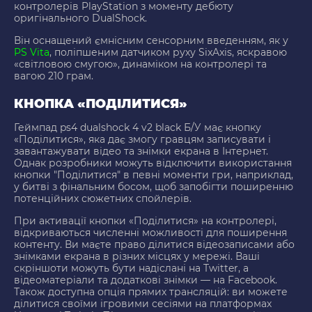
контролерів PlayStation з моменту дебюту
оригінального DualShock.
Він оснащений ємнісним сенсорним введенням, як у
PS Vita
, поліпшеним датчиком руху SixAxis, яскравою
«світловою смугою», динаміком на контролері та
вагою 210 грам.
КНОПКА «ПОДІЛИТИСЯ»
Геймпад ps4 dualshock 4 v2 black Б/У має кнопку
«Поділитися», яка дає змогу гравцям записувати і
завантажувати відео та знімки екрана в Інтернет.
Однак розробники можуть відключити використання
кнопки "Поділитися" в певні моменти гри, наприклад,
у битві з фінальним босом, щоб запобігти поширенню
потенційних сюжетних спойлерів.
При активації кнопки «Поділитися» на контролері,
відкриваються численні можливості для поширення
контенту. Ви маєте право ділитися відеозаписами або
знімками екрана в різних місцях у мережі. Ваші
скріншоти можуть бути надіслані на Twitter, а
відеоматеріали та додаткові знімки — на Facebook.
Також доступна опція прямих трансляцій: ви можете
ділитися своїми ігровими сесіями на платформах