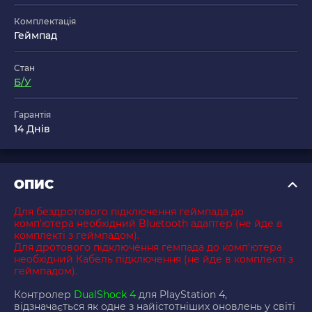
Комплектація
Геймпад
Стан
Б/У
Гарантія
14 Днів
ОПИС
Для бездротового підключення геймпада до
комп'ютера необхідний Bluetooth адаптер (не йде в
комплекті з геймпадом).
Для дротового підключення гемпада до комп'ютера
необхідний Кабель підключення (не йде в комплекті з
геймпадом).
Контролер
DualShock 4
для PlayStation 4,
відзначається як одне з найістотніших оновлень у світі