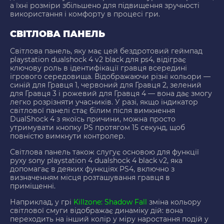
а їхні розміри збільшено для підвищення зручності
використання і комфорту в процесі гри.
СВІТЛОВА ПАНЕЛЬ
Світлова панель, яку має цей бездротовий геймпад
playstation dualshock 4 v2 black для ps4, відіграє
ключову роль в ідентифікації гравця всередині
ігрового середовища. Відображаючи різні кольори —
синій для Гравця 1, червоний для Гравця 2, зелений
для Гравця 3 і рожевий для Гравця 4 — вона дає змогу
легко розрізняти учасників. У разі, якщо індикатор
світлової панелі стає білим після вимкнення
DualShock 4 з якоїсь причини, можна просто
утримувати кнопку PS протягом 15 секунд, щоб
повністю вимкнути контролер.
Світлова панель також слугує основою для функції
руху sony playstation 4 dualshock 4 black v2, яка
допомагає в деяких функціях PS4, включно з
визначенням місця розташування гравця в
приміщенні.
Наприклад, у грі
Killzone: Shadow Fall
зміна кольору
світлової смуги відображає динаміку дій: вона
переходить на інший колір у міру наростання подій у