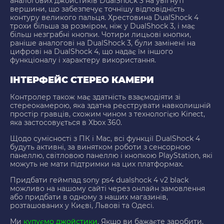
аналогових джойстиків DualShock 3 на увігнуті
вершини, що забезпечує точнішу відповідність
контуру великого пальця. Хрестовина DualShock 4
трохи більша за розміром, ніж у DualShock 3, і має
більш незграбні кнопки. Чотири лицьові кнопки,
раніше аналогові на DualShock 3, були замінені на
цифрові на DualShock 4, що надає їм іншого
функціоналу і характеру використання.
ІНТЕРФЕЙС СТЕРЕО КАМЕРИ
Контролер також має здатність взаємодіяти зі
стереокамерою, яка здатна реєструвати навколишній
простір гравців, схожим чином з технологією Kinect,
яка застосовується в Xbox 360.
Щодо сумісності з ПК і Mac, всі функції DualShock 4
будуть активні, за винятком роботи з сенсорною
панеллю, світловою панеллю і кнопкою PlayStation, які
можуть не мати підтримки на цих платформах.
Придбати геймпад sony ps4 dualshock 4 v2 black
можливо на нашому сайті через онлайн замовлення
або придбати в одному з наших магазинів,
розташованих у Києві, Львові та Одесі.
Ми
купуємо джойстики
. Якщо ви бажаєте заробити,