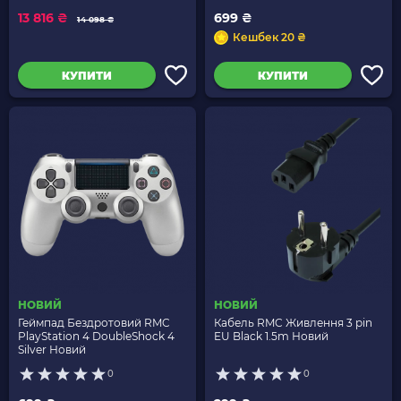
13 816 ₴
699 ₴
14 098 ₴
Кешбек 20 ₴
КУПИТИ
КУПИТИ
НОВИЙ
НОВИЙ
Геймпад Бездротовий RMC
Кабель RMC Живлення 3 pin
PlayStation 4 DoubleShock 4
EU Black 1.5m Новий
Silver Новий
0
0