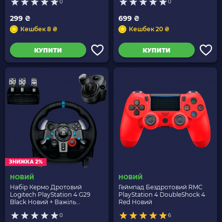
0
0
299 ₴
699 ₴
Кешбек 8 ₴
Кешбек 20 ₴
КУПИТИ
КУПИТИ
ЗНИЖКА 2%
НОВИЙ
НОВИЙ
Набір Кермо Дротовий
Геймпад Бездротовий RMC
Logitech PlayStation 4 G29
PlayStation 4 DoubleShock 4
Black Новий + Важіль
Red Новий
перемикання передач 5 Xbox
0
6
Driving Force Shifter