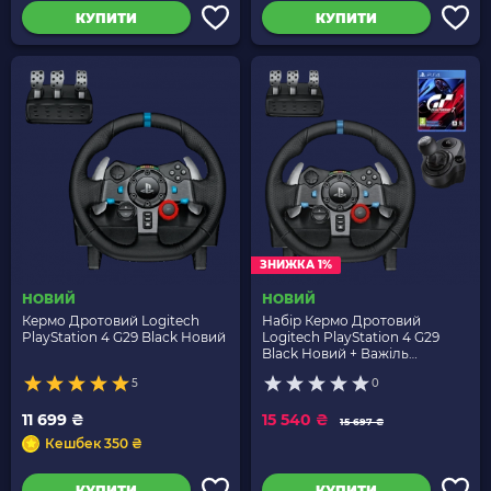
КУПИТИ
КУПИТИ
ЗНИЖКА 1%
НОВИЙ
НОВИЙ
Кермо Дротовий Logitech
Набір Кермо Дротовий
PlayStation 4 G29 Black Новий
Logitech PlayStation 4 G29
Black Новий + Важіль
перемикання передач 5 Xbox
5
0
Driving Force Shifter + Гра
Sony Gran Turismo 7
11 699 ₴
15 540 ₴
Російська Озвучка
15 697 ₴
Кешбек 350 ₴
КУПИТИ
КУПИТИ