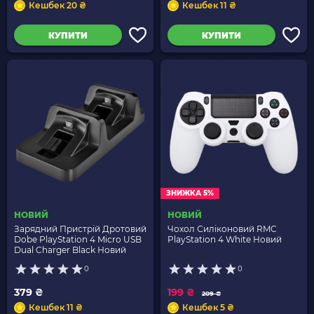
Кешбек 20 ₴
Кешбек 11 ₴
КУПИТИ
КУПИТИ
ЗНИЖКА 5%
НОВИЙ
НОВИЙ
Зарядний Пристрій Дротовий
Чохол Силіконовий RMC
Dobe PlayStation 4 Micro USB
PlayStation 4 White Новий
Dual Charger Black Новий
0
0
379 ₴
199 ₴
209 ₴
Кешбек 11 ₴
Кешбек 5 ₴