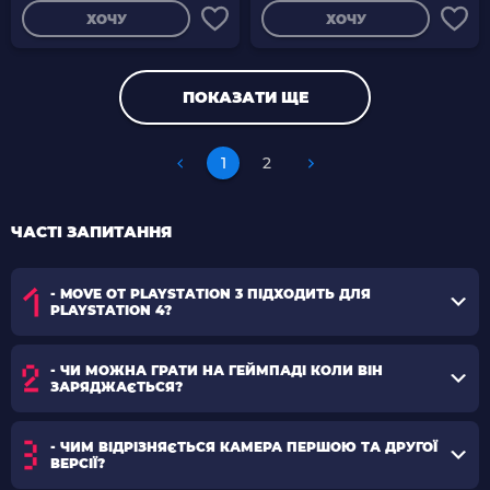
ХОЧУ
ХОЧУ
ПОКАЗАТИ ЩЕ
1
2
ЧАСТІ ЗАПИТАННЯ
- MOVE ОТ PLAYSTATION 3 ПІДХОДИТЬ ДЛЯ
PLAYSTATION 4?
- ЧИ МОЖНА ГРАТИ НА ГЕЙМПАДІ КОЛИ ВІН
ЗАРЯДЖАЄТЬСЯ?
- ЧИМ ВІДРІЗНЯЄТЬСЯ КАМЕРА ПЕРШОЮ ТА ДРУГОЇ
ВЕРСІЇ?