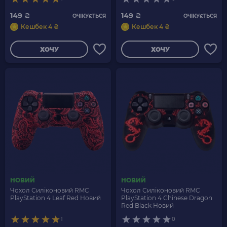
149 ₴
149 ₴
ОЧІКУЄТЬСЯ
ОЧІКУЄТЬСЯ
Кешбек 4 ₴
Кешбек 4 ₴
ХОЧУ
ХОЧУ
НОВИЙ
НОВИЙ
Чохол Силіконовий RMC
Чохол Силіконовий RMC
PlayStation 4 Leaf Red Новий
PlayStation 4 Chinese Dragon
Red Black Новий
1
0