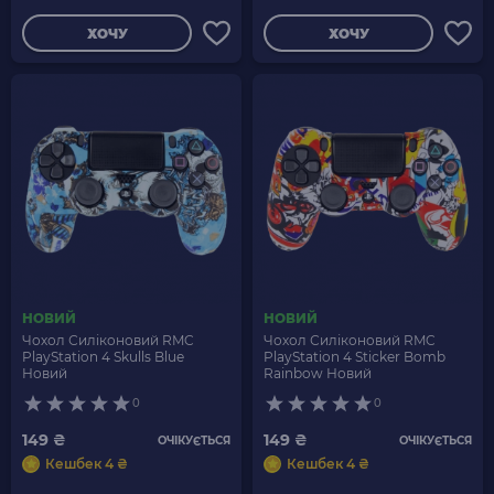
ХОЧУ
ХОЧУ
НОВИЙ
НОВИЙ
Чохол Силіконовий RMC
Чохол Силіконовий RMC
PlayStation 4 Skulls Blue
PlayStation 4 Sticker Bomb
Новий
Rainbow Новий
0
0
149 ₴
149 ₴
ОЧІКУЄТЬСЯ
ОЧІКУЄТЬСЯ
Кешбек 4 ₴
Кешбек 4 ₴