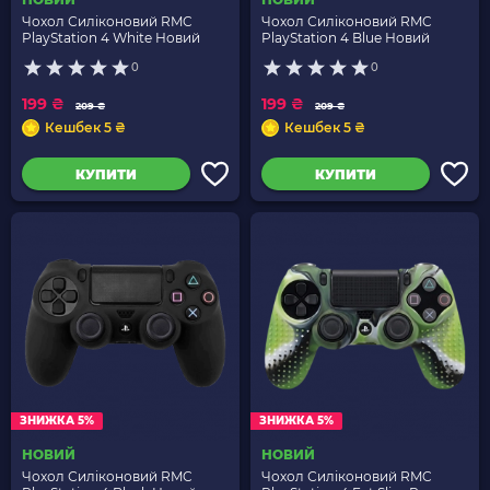
Чохол Силіконовий RMC
Чохол Силіконовий RMC
PlayStation 4 White Новий
PlayStation 4 Blue Новий
0
0
199 ₴
199 ₴
209 ₴
209 ₴
Кешбек 5 ₴
Кешбек 5 ₴
КУПИТИ
КУПИТИ
ЗНИЖКА 5%
ЗНИЖКА 5%
НОВИЙ
НОВИЙ
Чохол Силіконовий RMC
Чохол Силіконовий RMC