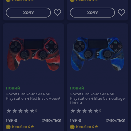
ХОЧУ
ХОЧУ
НОВИЙ
НОВИЙ
Чохол Силіконовий RMC
Чохол Силіконовий RMC
PlayStation 4 Red Black Новий
PlayStation 4 Blue Camouflage
Новий
0
0
149 ₴
149 ₴
ОЧІКУЄТЬСЯ
ОЧІКУЄТЬСЯ
Кешбек 4 ₴
Кешбек 4 ₴