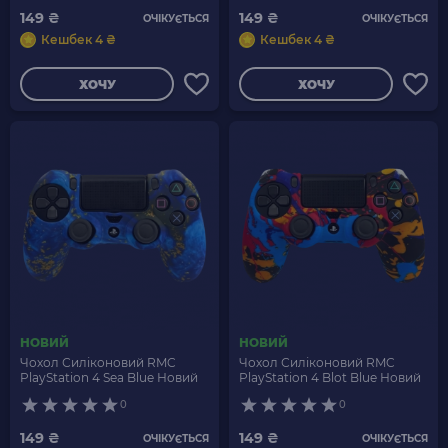
149 ₴
149 ₴
ОЧІКУЄТЬСЯ
ОЧІКУЄТЬСЯ
Кешбек 4 ₴
Кешбек 4 ₴
ХОЧУ
ХОЧУ
НОВИЙ
НОВИЙ
Чохол Силіконовий RMC
Чохол Силіконовий RMC
PlayStation 4 Sea Blue Новий
PlayStation 4 Blot Blue Новий
0
0
149 ₴
149 ₴
ОЧІКУЄТЬСЯ
ОЧІКУЄТЬСЯ