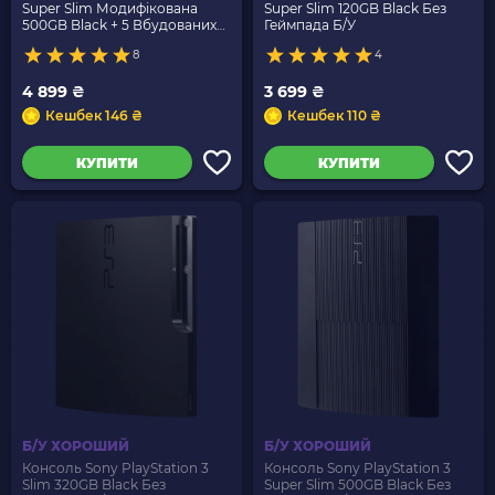
Super Slim Модифікована
Super Slim 120GB Black Без
500GB Black + 5 Вбудованих
Геймпада Б/У
Ігор Без Геймпада Б/У
8
4
4 899 ₴
3 699 ₴
Кешбек 146 ₴
Кешбек 110 ₴
КУПИТИ
КУПИТИ
Б/У ХОРОШИЙ
Б/У ХОРОШИЙ
Консоль Sony PlayStation 3
Консоль Sony PlayStation 3
Slim 320GB Black Без
Super Slim 500GB Black Без