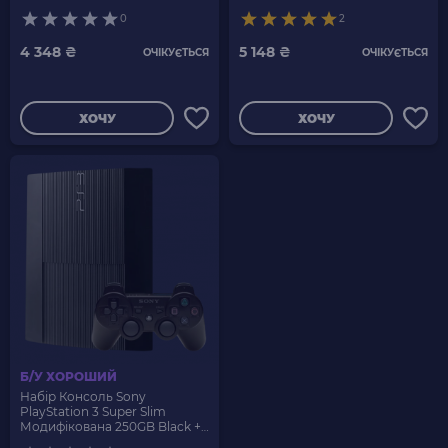
Бездротовий RMC Новий
5 Вбудованих Ігор Б/У +
0
2
Геймпад Бездротовий RMC
Новий
4 348 ₴
5 148 ₴
ОЧІКУЄТЬСЯ
ОЧІКУЄТЬСЯ
ХОЧУ
ХОЧУ
Б/У ХОРОШИЙ
Набір Консоль Sony
PlayStation 3 Super Slim
Модифікована 250GB Black +
5 Вбудованих Ігор Б/У +