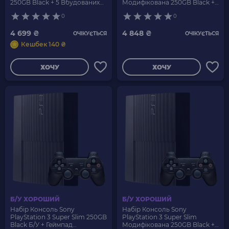
250GB Black + 5 Вбудованих
Модифікована 250GB Black +
Ігор Без Геймпада Б/У
5 Вбудованих Ігор Б/У +
0
0
Геймпад Бездротовий RMC
Новий
4 699 ₴
4 848 ₴
ОЧІКУЄТЬСЯ
ОЧІКУЄТЬСЯ
Кешбек 140 ₴
ХОЧУ
ХОЧУ
Б/У ХОРОШИЙ
Б/У ХОРОШИЙ
Набір Консоль Sony
Набір Консоль Sony
PlayStation 3 Super Slim 250GB
PlayStation 3 Super Slim
Black Б/У + Геймпад
Модифікована 250GB Black +