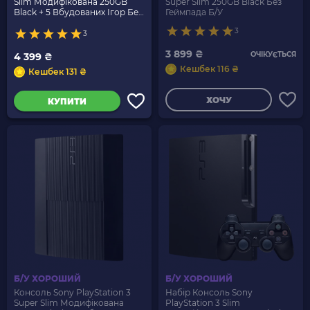
Slim Модифікована 250GB
Super Slim 250GB Black Без
Black + 5 Вбудованих Ігор Без
Геймпада Б/У
Геймпада Б/У
3
3
3 899 ₴
ОЧІКУЄТЬСЯ
4 399 ₴
Кешбек 116 ₴
Кешбек 131 ₴
ХОЧУ
КУПИТИ
Б/У ХОРОШИЙ
Б/У ХОРОШИЙ
Консоль Sony PlayStation 3
Набір Консоль Sony
Super Slim Модифікована
PlayStation 3 Slim