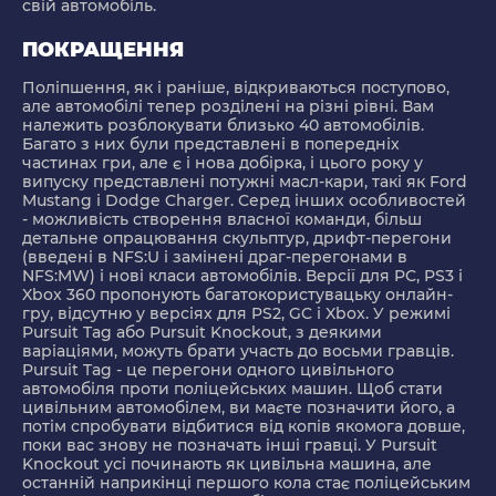
свій автомобіль.
ПОКРАЩЕННЯ
Поліпшення, як і раніше, відкриваються поступово,
але автомобілі тепер розділені на різні рівні. Вам
належить розблокувати близько 40 автомобілів.
Багато з них були представлені в попередніх
частинах гри, але є і нова добірка, і цього року у
випуску представлені потужні масл-кари, такі як Ford
Mustang і Dodge Charger. Серед інших особливостей
- можливість створення власної команди, більш
детальне опрацювання скульптур, дрифт-перегони
(введені в NFS:U і замінені драг-перегонами в
NFS:MW) і нові класи автомобілів. Версії для PC, PS3 і
Xbox 360 пропонують багатокористувацьку онлайн-
гру, відсутню у версіях для PS2, GC і Xbox. У режимі
Pursuit Tag або Pursuit Knockout, з деякими
варіаціями, можуть брати участь до восьми гравців.
Pursuit Tag - це перегони одного цивільного
автомобіля проти поліцейських машин. Щоб стати
цивільним автомобілем, ви маєте позначити його, а
потім спробувати відбитися від копів якомога довше,
поки вас знову не позначать інші гравці. У Pursuit
Knockout усі починають як цивільна машина, але
останній наприкінці першого кола стає поліцейським