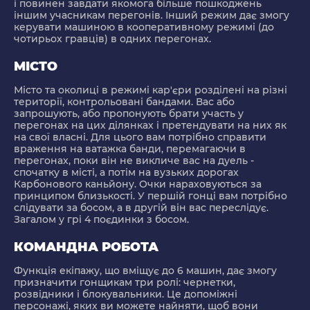
і повинен завдати якомога більше пошкоджень
іншим учасникам перегонів. Інший режим дає змогу
керувати машиною в кооперативному режимі (до
чотирьох гравців) в одних перегонах.
МІСТО
Місто та околиці в режимі кар'єри розділені на різні
території, контрольовані бандами. Вас або
запрошують, або пропонують брати участь у
перегонах на цих ділянках і претендувати на них як
на свої власні. Для цього вам потрібно справити
враження на ватажка банди, перемагаючи в
перегонах, поки він не викличе вас на дуель -
спочатку в місті, а потім на вузьких дорогах
Карбонового каньйону. Очки нараховуються за
принципом близькості. У першій гонці вам потрібно
слідувати за босом, а в другій він вас переслідує.
Загалом у грі 4 поєдинки з босом.
КОМАНДНА РОБОТА
Функція екіпажу, що вміщує до 6 машин, дає змогу
призначити гонщикам три ролі: чернетки,
розвідники і блокувальники. Це допоміжні
персонажі, яких ви можете найняти, щоб вони