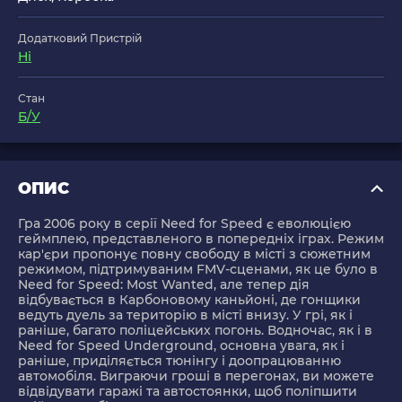
Додатковий Пристрій
Ні
Стан
Б/У
ОПИС
Гра 2006 року в серії Need for Speed є еволюцією
геймплею, представленого в попередніх іграх. Режим
кар'єри пропонує повну свободу в місті з сюжетним
режимом, підтримуваним FMV-сценами, як це було в
Need for Speed: Most Wanted, але тепер дія
відбувається в Карбоновому каньйоні, де гонщики
ведуть дуель за територію в місті внизу. У грі, як і
раніше, багато поліцейських погонь. Водночас, як і в
Need for Speed Underground, основна увага, як і
раніше, приділяється тюнінгу і доопрацюванню
автомобіля. Виграючи гроші в перегонах, ви можете
відвідувати гаражі та автостоянки, щоб поліпшити