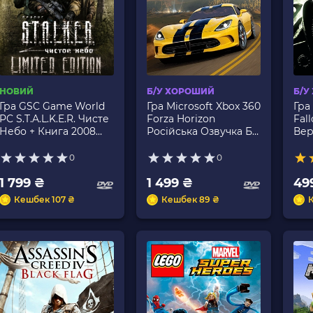
НОВИЙ
Б/У ХОРОШИЙ
Б/У
Гра GSC Game World
Гра Microsoft Xbox 360
Гра
PC S.T.A.L.K.E.R. Чисте
Forza Horizon
Fal
Небо + Книга 2008
Російська Озвучка Б/
Вер
Рік Limited Edition
У
Російська Озвучка
0
0
Новий
1 799 ₴
1 499 ₴
49
Кешбек 107 ₴
Кешбек 89 ₴