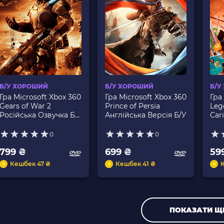
Б/У ХОРОШИЙ
Б/У ХОРОШИЙ
Б/У
Гра Microsoft Xbox 360
Гра Microsoft Xbox 360
Гра
Gears of War 2
Prince of Persia
Lego
Російська Озвучка Б/
Англійська Версія Б/У
Car
У
Вер
0
0
799 ₴
699 ₴
59
Кешбек 47 ₴
Кешбек 41 ₴
ПОКАЗАТИ Щ