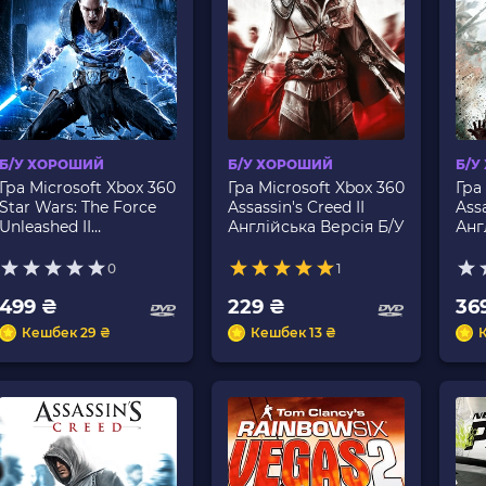
Б/У ХОРОШИЙ
Б/У ХОРОШИЙ
Б/У
Гра Microsoft Xbox 360
Гра Microsoft Xbox 360
Гра
Star Wars: The Force
Assassin's Creed II
Assa
Unleashed II
Англійська Версія Б/У
Анг
Англійська Версія Б/У
DVD
0
1
499 ₴
229 ₴
36
Кешбек 29 ₴
Кешбек 13 ₴