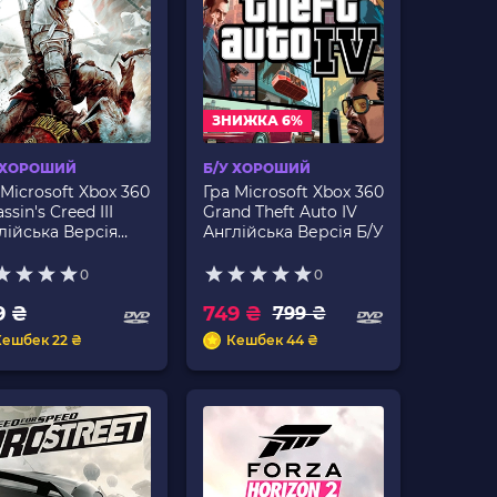
ЗНИЖКА 6%
 ХОРОШИЙ
Б/У ХОРОШИЙ
 Microsoft Xbox 360
Гра Microsoft Xbox 360
ssin's Creed III
Grand Theft Auto IV
лійська Версія
Англійська Версія Б/У
 2шт Б/У
0
0
9 ₴
749 ₴
799 ₴
Кешбек 22 ₴
Кешбек 44 ₴