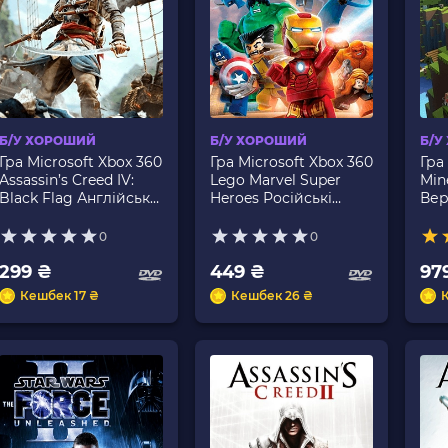
Б/У ХОРОШИЙ
Б/У ХОРОШИЙ
Б/У
Гра Microsoft Xbox 360
Гра Microsoft Xbox 360
Гра
Assassin’s Creed IV:
Lego Marvel Super
Min
Black Flag Англійська
Heroes Російські
Вер
Версія DVD 2шт Б/У
Субтитри Б/У
0
0
299 ₴
449 ₴
97
Кешбек 17 ₴
Кешбек 26 ₴