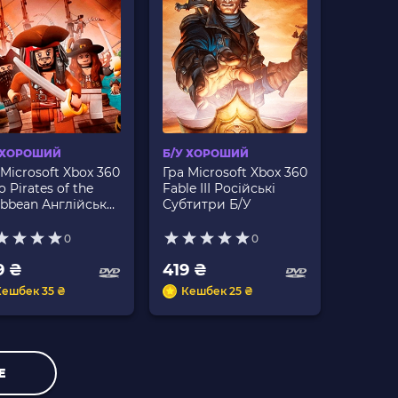
 ХОРОШИЙ
Б/У ХОРОШИЙ
 Microsoft Xbox 360
Гра Microsoft Xbox 360
 Pirates of the
Fable III Російські
ibbean Англійська
Субтитри Б/У
сія Б/У
0
0
9 ₴
419 ₴
Кешбек 35 ₴
Кешбек 25 ₴
Е