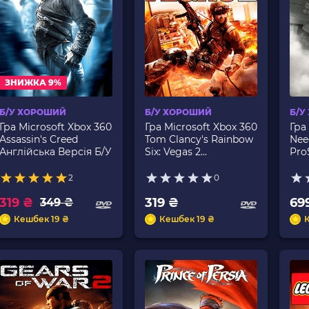
ЗНИЖКА 9%
Б/У ХОРОШИЙ
Б/У ХОРОШИЙ
Б/У
Гра Microsoft Xbox 360
Гра Microsoft Xbox 360
Гра
Assassin's Creed
Tom Clancy's Rainbow
Nee
Англійська Версія Б/У
Six: Vegas 2
Pro
Англійська Версія Б/У
Вер
2
0
319 ₴
319 ₴
69
349 ₴
Кешбек 19 ₴
Кешбек 19 ₴