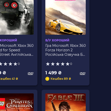
 ХОРОШИЙ
Б/У ХОРОШИЙ
 Microsoft Xbox 360
Гра Microsoft Xbox 360
d for Speed:
Forza Horizon 2
Street Англійська
Російська Озвучка Б/
сія Б/У
У
0
0
9 ₴
1 499 ₴
Кешбек 41 ₴
Кешбек 89 ₴