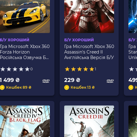
Б/У ХОРОШИЙ
Б/У ХОРОШИЙ
Б/У
Гра Microsoft Xbox 360
Гра Microsoft Xbox 360
Гра
Forza Horizon
Assassin's Creed II
Sta
Російська Озвучка Б/
Англійська Версія Б/У
Unl
У
Анг
0
1
1 499 ₴
229 ₴
49
Кешбек 89 ₴
Кешбек 13 ₴