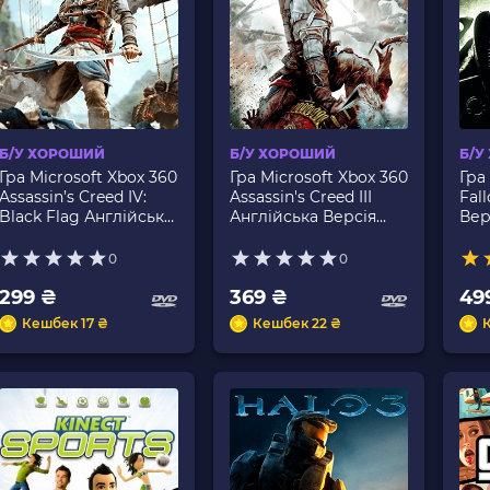
Б/У ХОРОШИЙ
Б/У ХОРОШИЙ
Б/У
Гра Microsoft Xbox 360
Гра Microsoft Xbox 360
Гра
Assassin’s Creed IV:
Assassin's Creed III
Fal
Black Flag Англійська
Англійська Версія
Вер
Версія DVD 2шт Б/У
DVD 2шт Б/У
0
0
299 ₴
369 ₴
49
Кешбек 17 ₴
Кешбек 22 ₴