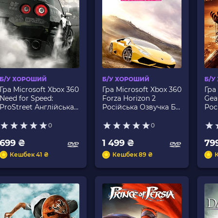
Б/У ХОРОШИЙ
Б/У ХОРОШИЙ
Б/У
Гра Microsoft Xbox 360
Гра Microsoft Xbox 360
Гра
Need for Speed:
Forza Horizon 2
Gea
ProStreet Англійська
Російська Озвучка Б/
Рос
Версія Б/У
У
У
0
0
699 ₴
1 499 ₴
79
Кешбек 41 ₴
Кешбек 89 ₴