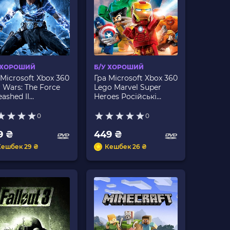
 ХОРОШИЙ
Б/У ХОРОШИЙ
 Microsoft Xbox 360
Гра Microsoft Xbox 360
r Wars: The Force
Lego Marvel Super
eashed II
Heroes Російські
лійська Версія Б/У
Субтитри Б/У
0
0
9 ₴
449 ₴
Кешбек 29 ₴
Кешбек 26 ₴