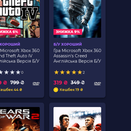
ИЖКА 6%
ЗНИЖКА 9%
 ХОРОШИЙ
Б/У ХОРОШИЙ
 Microsoft Xbox 360
Гра Microsoft Xbox 360
nd Theft Auto IV
Assassin's Creed
лійська Версія Б/У
Англійська Версія Б/У
0
2
9 ₴
319 ₴
799 ₴
349 ₴
Кешбек 44 ₴
Кешбек 19 ₴