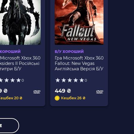
 ХОРОШИЙ
Б/У ХОРОШИЙ
 Microsoft Xbox 360
Гра Microsoft Xbox 360
siders II Російські
Fallout: New Vegas
титри Б/У
Англійська Версія Б/У
0
0
9 ₴
449 ₴
Кешбек 20 ₴
Кешбек 26 ₴
Е