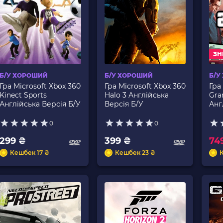
ЗН
Б/У ХОРОШИЙ
Б/У ХОРОШИЙ
Б/У
Гра Microsoft Xbox 360
Гра Microsoft Xbox 360
Гра
Kinect Sports
Halo 3 Англійська
Gra
Англійська Версія Б/У
Версія Б/У
Анг
0
0
299 ₴
399 ₴
74
Кешбек 17 ₴
Кешбек 23 ₴