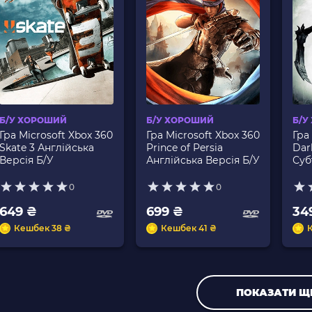
Б/У ХОРОШИЙ
Б/У ХОРОШИЙ
Б/У
Гра Microsoft Xbox 360
Гра Microsoft Xbox 360
Гра
Skate 3 Англійська
Prince of Persia
Dark
Версія Б/У
Англійська Версія Б/У
Суб
0
0
649 ₴
699 ₴
34
Кешбек 38 ₴
Кешбек 41 ₴
ПОКАЗАТИ Щ