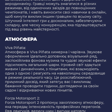
аеродинаміку. Гравці можуть змагатися в різних
режимах, від одиночних заїздів до повноцінних
чемпіонатів, і навіть виносити свої навички в онлайн,
щоб кинути виклик іншим гравцям по всьому світу.
Штучний інтелект гри є досконалим, забезпечуючи
складну, але чесну конкуренцію, яка підлаштовується
під ваш рівень майстерності.
АТМОСФЕРА
Viva Piñata:
Атмосфера в Viva Piñata химерна і чарівна. Звукове
оформлення ідеально доповнює візуальний ряд,
заспокійлива фонова музика та чудові звукові ефекти
підсилюють загальний шарм. Ігровий світ здається
живим і динамічним, з піньятами, які взаємодіють
одна з одною і реагують на навколишнє середовище
в режимі реального часу. Це розслаблюючий,
приємний досвід, який затягує вас і викликає
бажання проводити години, доглядаючи за своїм
садом і відкриваючи нових піньятів.
Forza Motorsport 2:
Forza Motorsport 2 пропонує захоплюючу атмосферу,
яка передає інтенсивність професійних перегонів.
Рев двигунів, вереск шин і вигуки натовпу