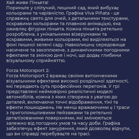
Хай живе Піньята!
Пориньте у сліпучий, пишний сад, який вибухає
кольорами та чарівністю. Графіка Viva Piñata - це
справжнє свято для очей, з детальними текстурами,
яскравими кольорами та плавною анімацією, яка
оживляє фігурки піньята. Кожна піньята ретельно
розроблена, з унікальними візерунками та
яскравими, живими кольорами, які виділяються на
фоні пишної зелені саду. Навколишнє середовище
насичене та захоплююче, з динамічними погодними
ефектами та зміною дня і ночі, що додає глибини
візуальному сприйняттю.
Forza Motorsport 2:
Forza Motorsport 2 вражає своїми витонченими
візуальними ефектами високої роздільної здатності,
які передають суть професійних перегонів. У грі
представлені неймовірно реалістичні моделі
автомобілів, кожна з яких створена з увагою до
деталей, включаючи точні відображення, тіні та
ефекти пошкоджень. Не менш вражаючими є і траси
з приголомшливими пейзажами та ретельно
деталізованими поверхнями, які змінюються
залежно від погодних умов та часу доби. Графіка
забезпечує ефект занурення, який дозволяє відчути,
що ви справді перебуваєте на трасі.