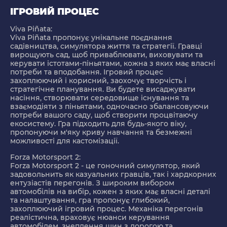
ІГРОВИЙ ПРОЦЕС
Viva Piñata:
Viva Piñata пропонує унікальне поєднання
садівництва, симулятора життя та стратегії. Гравці
вирощують сад, щоб приваблювати, виховувати та
керувати істотами-піньятами, кожна з яких має власні
потреби та вподобання. Ігровий процес
захоплюючий і корисний, заохочує творчість і
стратегічне планування. Ви будете висаджувати
насіння, створювати середовище існування та
взаємодіяти з піньятами, одночасно збалансовуючи
потреби вашого саду, щоб створити процвітаючу
екосистему. Гра підходить для будь-якого віку,
пропонуючи м'яку криву навчання та безмежні
можливості для кастомізації.
Forza Motorsport 2:
Forza Motorsport 2 - це гоночний симулятор, який
задовольнить як казуальних гравців, так і хардкорних
ентузіастів перегонів. З широким вибором
автомобілів на вибір, кожен з яких має власні деталі
та налаштування, гра пропонує глибокий,
захоплюючий ігровий процес. Механіка перегонів
реалістична, враховує нюанси керування
автомобілем, зчеплення шин з дорогою та