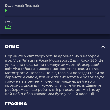
Додатковий Пристрій
Ні
Стан
Б/У
ОПИС
Пориньте у світ творчості та адреналіну з набором
ігор Viva Piñata та Forza Motorsport 2 для Xbox 360. Це
унікальне поєднання поєднує химерний, яскравий
світ Viva Piñata з високооктановими гонками Forza
Motorsport 2. Незалежно від того, чи доглядаєте ви за
барвистим садом, повним живих істот, чи розриваєте
трасу на витонченій гоночній машині, цей набір
пропонує щось для кожного типу геймерів. Давайте
розберемося, що робить ці ігри особливими і чому
цей набір обов'язково має бути у вашій колекції.
ГРАФІКА