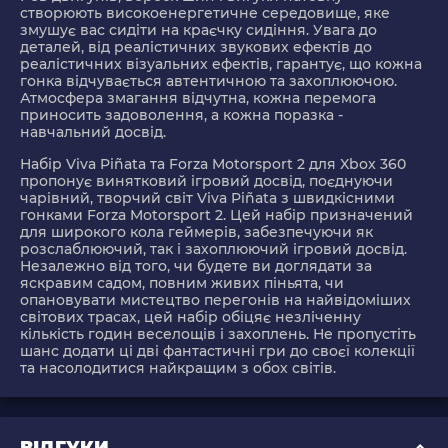
створюють високоенергетичне середовище, яке
змушує вас сидіти на краєчку сидіння. Увага до
деталей, від реалістичних звукових ефектів до
реалістичних візуальних ефектів, гарантує, що кожна
гонка відчувається автентичною та захоплюючою.
Атмосфера змагання відчутна, кожна перемога
приносить задоволення, а кожна поразка -
навчальний досвід.
Набір Viva Piñata та Forza Motorsport 2 для Xbox 360
пропонує винятковий ігровий досвід, поєднуючи
чарівний, творчий світ Viva Piñata з швидкісними
гонками Forza Motorsport 2. Цей набір призначений
для широкого кола геймерів, забезпечуючи як
розслаблюючий, так і захоплюючий ігровий досвід.
Незалежно від того, чи будете ви доглядати за
яскравим садом, повним живих піньята, чи
опановувати мистецтво перегонів на найвідоміших
світових трасах, цей набір обіцяє незліченну
кількість годин веселощів і захоплень. Не пропустіть
шанс додати ці дві фантастичні гри до своєї колекції
та насолодитися найкращим з обох світів.