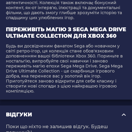
автентичності. Колекція також включає бонусний
контент, як-от інтерв'ю, ілюстрації та документальні
фільми, що дають змогу глибше зрозуміти історію та
спадщину цих улюблених ігор.
ПЕРЕЖИВІТЬ МАГІЮ З SEGA MEGA DRIVE
ULTIMATE COLLECTION ДЛЯ XBOX 360
Будь ви досвідченим фанатом Sega або новачком у
світі ретро-ігор, ця колекція стане обов'язковим
доповненням вашої бібліотеки Xbox 360. Пориньте в
ностальгію, випробуйте свої навички і заново
переживіть магію епохи Sega Mega Drive. Sega Mega
Drive Ultimate Collection - це скарбниця ігрового
добра, яка перенесе вас у золотий вік ігор.
Приготуйтеся заново відкрити для себе класику і
створити нові спогади з цією найкращою ігровою
компіляцією.
ВІДГУКИ
Поки що ніхто не залишив відгук. Будеш