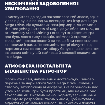
НЕСКІНЧЕННЕ ЗАДОВОЛЕННЯ І
ХВИЛЮВАННЯ
Приготуйтеся до годин захопливого геймплею, адже
у вас під рукою понад 40 легендарних ігор для Sega
Mega Drive. Від культових платформерів, як-от Sonic
the Hedgehog і Streets of Rage, до улюблених RPG, як-
от Phantasy Star і Shining Force, тут знайдеться гра
для будь-якого типу гравців. Геймплей стрімкий,
складний і розрахований на те, щоб ви поверталися
за новими іграми. Переживіть гострі відчуття від
перемоги над ворогами, збору бонусів і дослідження
яскравих світів у цій найкращій колекції класичних
ігор Sega.
АТМОСФЕРА НОСТАЛЬГІЇ ТА
БЛАЖЕНСТВА РЕТРО-ІГОР
Пориньте у світ, наповнений ностальгією, і заново
переживіть чари епохи Sega Mega Drive. Колекція
створює захоплюючу атмосферу, яка переносить вас
у той час, коли ігри були простими, але неймовірно
захопливими. Система меню і користувальницький
інтерфейс розроблені таким чином, щоб імітувати
відчуття оригінальної консолі, викликаючи почуття