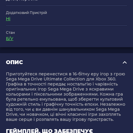
Додатковий Пристрій
Ні
Стан
Б/У
ОПИС
Приготуйтеся перенестися в 16-бітну еру ігор з грою
Sega Mega Drive Ultimate Collection для Xbox 360.
Графіка в точності передає ностальгію і чарівність
оригінальних ігор Sega Mega Drive з яскравими
кольорами і піксельними зображеннями. Кожна гра
була ретельно емульована, щоб зберегти культовий
художній стиль і графічну точність епохи. Незалежно
від того, чи є ви давнім шанувальником Sega Mega
Drive, чи новачком, ці вічні класичні ігри захоплять
ваше серце і розпалять вашу ігрову пристрасть.
ГЕЙМПЛЕЙ, ЩО ЗАБЕЗПЕЧУЄ