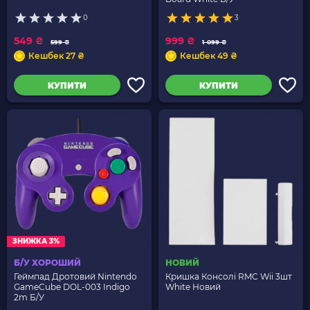
0
3
549 ₴
999 ₴
599 ₴
1 099 ₴
Кешбек 27 ₴
Кешбек 49 ₴
КУПИТИ
КУПИТИ
ЗНИЖКА 3%
Б/У ХОРОШИЙ
НОВИЙ
Геймпад Дротовий Nintendo
Кришка Консолі RMC Wii 3шт
GameCube DOL-003 Indigo
White Новий
2m Б/У