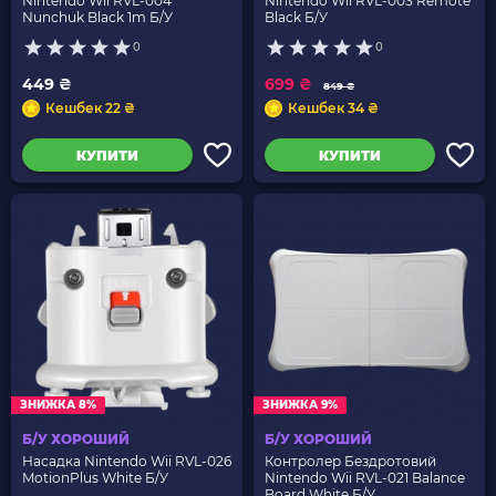
Nintendo Wii RVL-004
Nintendo Wii RVL-003 Remote
Nunchuk Black 1m Б/У
Black Б/У
0
0
449 ₴
699 ₴
849 ₴
Кешбек 22 ₴
Кешбек 34 ₴
КУПИТИ
КУПИТИ
ЗНИЖКА 8%
ЗНИЖКА 9%
Б/У ХОРОШИЙ
Б/У ХОРОШИЙ
Насадка Nintendo Wii RVL-026
Контролер Бездротовий
MotionPlus White Б/У
Nintendo Wii RVL-021 Balance
Board White Б/У