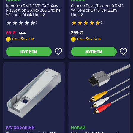
Коробка RMC DVD FAT 14мм
Сенсор Руху Дротовий RMC
PlayStation 2 Xbox 360 Original
Wii Sensor Bar Silver 2.2m
Wii Інше Black Новий
Новий
0
2
69 ₴
299 ₴
89 ₴
Кешбек 2 ₴
Кешбек 14 ₴
КУПИТИ
КУПИТИ
Б/У ХОРОШИЙ
НОВИЙ