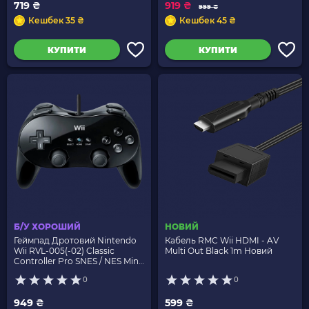
719 ₴
919 ₴
999 ₴
Кешбек 35 ₴
Кешбек 45 ₴
КУПИТИ
КУПИТИ
Б/У ХОРОШИЙ
НОВИЙ
Геймпад Дротовий Nintendo
Кабель RMC Wii HDMI - AV
Wii RVL-005(-02) Classic
Multi Out Black 1m Новий
Controller Pro SNES / NES Mini
Black 1m Б/У
0
0
949 ₴
599 ₴