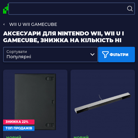
WII U WII GAMECUBE
АКСЕСУАРИ ДЛЯ NINTENDO WII, WII U І
GAMECUBE, ЗНИЖКА НА КІЛЬКІСТЬ НІ
Сортувати
ФІЛЬТРИ
Популярні
ЗНИЖКА 22%
ТОП ПРОДАЖІВ
НОВИЙ
НОВИЙ