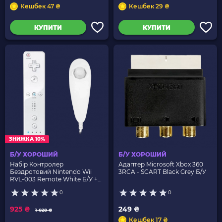
Кешбек 47 ₴
Кешбек 29 ₴
КУПИТИ
КУПИТИ
ЗНИЖКА 10%
Б/У ХОРОШИЙ
Б/У ХОРОШИЙ
Набір Контролер
Адаптер Microsoft Xbox 360
Бездротовий Nintendo Wii
3RCA - SCART Black Grey Б/У
RVL-003 Remote White Б/У +
Дротовий Nunchuk
0
0
925 ₴
249 ₴
1 028 ₴
Кешбек 17 ₴