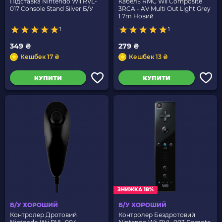
Підставка Nintendo Wii RVL-
Кабель RMC Wii Composite
017 Console Stand Silver Б/У
3RCA - AV Multi Out Light Grey
1.7m Новий
1
1
349 ₴
279 ₴
Кешбек 17 ₴
Кешбек 13 ₴
КУПИТИ
КУПИТИ
ЗНИЖКА 18%
Б/У ХОРОШИЙ
Б/У ХОРОШИЙ
Контролер Дротовий
Контролер Бездротовий