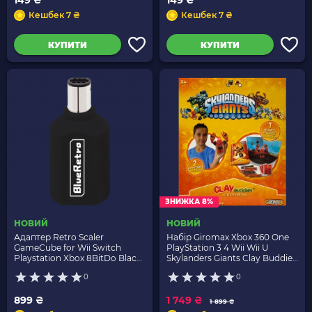
149 ₴
149 ₴
Кешбек 7 ₴
Кешбек 7 ₴
КУПИТИ
КУПИТИ
ЗНИЖКА 8%
НОВИЙ
НОВИЙ
Адаптер Retro Scaler
Набір Giromax Xbox 360 One
GameCube for Wii Switch
PlayStation 3 4 Wii Wii U
Playstation Xbox 8BitDo Black
Skylanders Giants Clay Buddies
Новий
Activity Book Новий
0
0
899 ₴
1 749 ₴
1 899 ₴