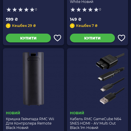
White Новий
0
0
599 ₴
149 ₴
Кешбек 29 ₴
Кешбек 7 ₴
КУПИТИ
КУПИТИ
НОВИЙ
НОВИЙ
Кришка Геймпада RMC Wii
Кабель RMC GameCube N64
Для Контролера Remote
SNES HDMI - AV Multi Out
Black Новий
Black 1m Новий