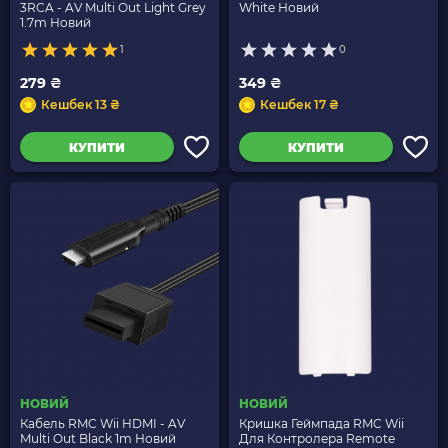
3RCA - AV Multi Out Light Grey
White Новий
1.7m Новий
1
0
279 ₴
349 ₴
Кешбек 13 ₴
Кешбек 17 ₴
КУПИТИ
КУПИТИ
НОВИЙ
НОВИЙ
Кабель RMC Wii HDMI - AV
Кришка Геймпада RMC Wii
Multi Out Black 1m Новий
Для Контролера Remote