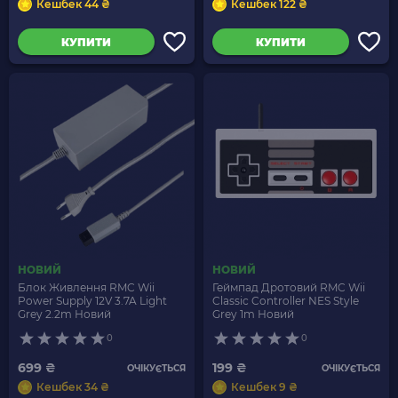
Кешбек 44 ₴
Кешбек 122 ₴
КУПИТИ
КУПИТИ
НОВИЙ
НОВИЙ
Блок Живлення RMC Wii
Геймпад Дротовий RMC Wii
Power Supply 12V 3.7A Light
Classic Controller NES Style
Grey 2.2m Новий
Grey 1m Новий
0
0
699 ₴
199 ₴
ОЧІКУЄТЬСЯ
ОЧІКУЄТЬСЯ
Кешбек 34 ₴
Кешбек 9 ₴