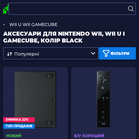
WII U WII GAMECUBE
АКСЕСУАРИ ДЛЯ NINTENDO WII, WII U І
GAMECUBE, КОЛІР BLACK
Популярні
ФІЛЬТРИ
ЗНИЖКА 22%
ТОП ПРОДАЖІВ
НОВИЙ
Б/У ХОРОШИЙ