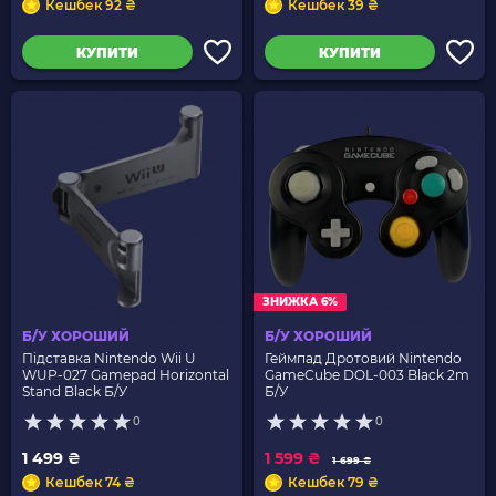
Кешбек 92 ₴
Кешбек 39 ₴
КУПИТИ
КУПИТИ
ЗНИЖКА 6%
Б/У ХОРОШИЙ
Б/У ХОРОШИЙ
Підставка Nintendo Wii U
Геймпад Дротовий Nintendo
WUP-027 Gamepad Horizontal
GameCube DOL-003 Black 2m
Stand Black Б/У
Б/У
0
0
1 499 ₴
1 599 ₴
1 699 ₴
Кешбек 74 ₴
Кешбек 79 ₴