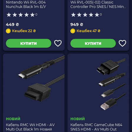
Nintendo Wii RVL-004
Wii RVL-005(-02) Classic
Nunchuk Black 1m Б/У
Controller Pro SNES / NES Mini
Black 1m Б/У
0
0
449 ₴
949 ₴
Кешбек 22 ₴
Кешбек 47 ₴
КУПИТИ
КУПИТИ
НОВИЙ
НОВИЙ
Кабель RMC Wii HDMI - AV
Кабель RMC GameCube N64
Multi Out Black 1m Новий
SNES HDMI - AV Multi Out