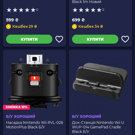
Black 1m Новий
0
0
599 ₴
699 ₴
Кешбек 29 ₴
Кешбек 34 ₴
КУПИТИ
КУПИТИ
ЗНИЖКА 10%
Б/У ХОРОШИЙ
Б/У ХОРОШИЙ
Насадка Nintendo Wii RVL-026
Док-Станція Nintendo Wii U
MotionPlus Black Б/У
WUP-014 GamePad Cradle
Black Б/У