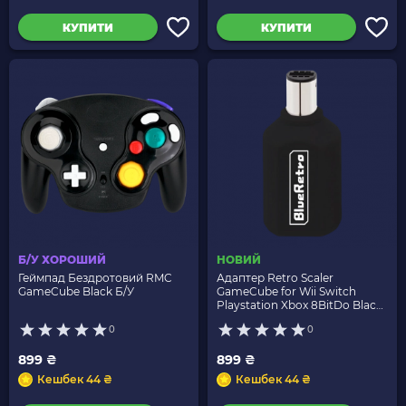
КУПИТИ
КУПИТИ
Б/У ХОРОШИЙ
НОВИЙ
Геймпад Бездротовий RMC
Адаптер Retro Scaler
GameCube Black Б/У
GameCube for Wii Switch
Playstation Xbox 8BitDo Black
Новий
0
0
899 ₴
899 ₴
Кешбек 44 ₴
Кешбек 44 ₴