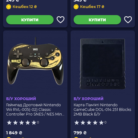
249 ₴
349 ₴
Кешбек 12 ₴
Кешбек 17 ₴
КУПИТИ
КУПИТИ
Б/У ХОРОШИЙ
Б/У ХОРОШИЙ
Геймпад Дротовий Nintendo
Карта Пам'яті Nintendo
Wii RVL-005(-02) Classic
GameCube DOL-014 251 Blocks
Controller Pro SNES / NES Mini
2MB Black Б/У
Samurai Warriors 3 Limited
0
0
Edition Black 1m Б/У
1 849 ₴
799 ₴