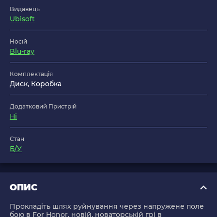
Видавець
Ubisoft
Носій
Blu-ray
Комплектація
Диск, Коробка
Додатковий Пристрій
Ні
Стан
Б/У
ОПИС
Прокладіть шлях руйнування через напружене поле
бою в For Honor, новій, новаторській грі в