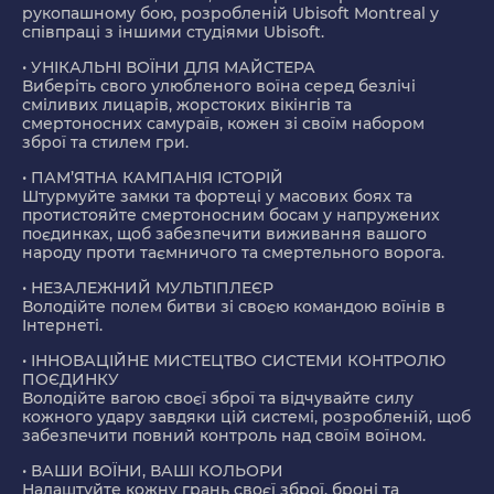
рукопашному бою, розробленій Ubisoft Montreal у
співпраці з іншими студіями Ubisoft.
• УНІКАЛЬНІ ВОЇНИ ДЛЯ МАЙСТЕРА
Виберіть свого улюбленого воїна серед безлічі
сміливих лицарів, жорстоких вікінгів та
смертоносних самураїв, кожен зі своїм набором
зброї та стилем гри.
• ПАМ’ЯТНА КАМПАНІЯ ІСТОРІЙ
Штурмуйте замки та фортеці у масових боях та
протистояйте смертоносним босам у напружених
поєдинках, щоб забезпечити виживання вашого
народу проти таємничого та смертельного ворога.
• НЕЗАЛЕЖНИЙ МУЛЬТІПЛЕЄР
Володійте полем битви зі своєю командою воїнів в
Інтернеті.
• ІННОВАЦІЙНЕ МИСТЕЦТВО СИСТЕМИ КОНТРОЛЮ
ПОЄДИНКУ
Володійте вагою своєї зброї та відчувайте силу
кожного удару завдяки цій системі, розробленій, щоб
забезпечити повний контроль над своїм воїном.
• ВАШИ ВОЇНИ, ВАШІ КОЛЬОРИ
Налаштуйте кожну грань своєї зброї, броні та