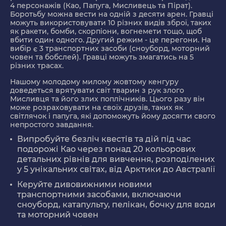
4 персонажів (Као, Папуга, Мисливець та Пірат).
Боротьбу можна вести на одній з десяти арен. Гравці
можуть використовувати 10 різних видів зброї, таких
як ракети, бомби, скорпіони, вогнемети тощо, щоб
вбити один одного. Другий режим - це перегони. На
вибір є 3 транспортних засоби (сноуборд, моторний
човен та бобслей). Гравці можуть змагатись на 5
різних трасах.
Нашому молодому милому жовтому кенгуру
доведеться врятувати світ тварин з рук злого
Мисливця та його злих поплічників. Цього разу він
може розраховувати на своїх друзів, таких як
світлячок і папуга, які допоможуть йому досягти свого
непростого завдання.
Випробуйте безліч квестів та дій під час
подорожі Као через понад 20 кольорових
детальних рівнів для вивчення, розподілених
у 5 унікальних світах, від Арктики до Австралії
Керуйте дивовижними новими
транспортними засобами, включаючи
сноуборд, катапульту, пелікан, бочку для води
та моторний човен