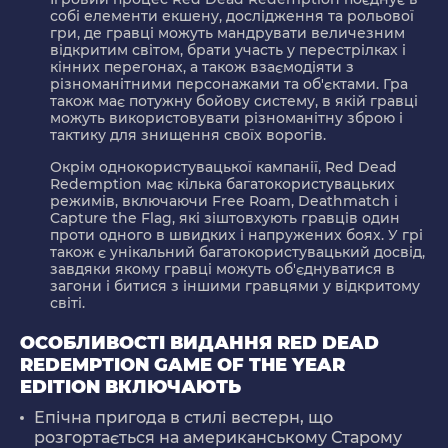
собі елементи екшену, дослідження та рольової
гри, де гравці можуть мандрувати величезним
відкритим світом, брати участь у перестрілках і
кінних перегонах, а також взаємодіяти з
різноманітними персонажами та об'єктами. Гра
також має потужну бойову систему, в якій гравці
можуть використовувати різноманітну зброю і
тактику для знищення своїх ворогів.
Окрім однокористувацької кампанії, Red Dead
Redemption має кілька багатокористувацьких
режимів, включаючи Free Roam, Deathmatch і
Capture the Flag, які зіштовхують гравців один
проти одного в швидких і напружених боях. У грі
також є унікальний багатокористувацький досвід,
завдяки якому гравці можуть об'єднуватися в
загони і битися з іншими гравцями у відкритому
світі.
ОСОБЛИВОСТІ ВИДАННЯ RED DEAD
REDEMPTION GAME OF THE YEAR
EDITION ВКЛЮЧАЮТЬ
Епічна пригода в стилі вестерн, що
розгортається на американському Старому