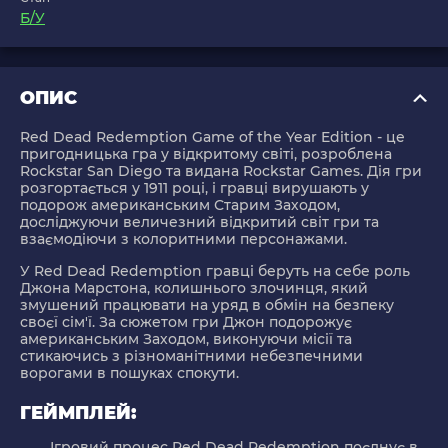
Б/У
ОПИС
Red Dead Redemption Game of the Year Edition - це
пригодницька гра у відкритому світі, розроблена
Rockstar San Diego та видана Rockstar Games. Дія гри
розгортається у 1911 році, і гравці вирушають у
подорож американським Старим Заходом,
досліджуючи величезний відкритий світ гри та
взаємодіючи з колоритними персонажами.
У Red Dead Redemption гравці беруть на себе роль
Джона Марстона, колишнього злочинця, який
змушений працювати на уряд в обмін на безпеку
своєї сім'ї. За сюжетом гри Джон подорожує
американським Заходом, виконуючи місії та
стикаючись з різноманітними небезпечними
ворогами в пошуках спокути.
ГЕЙМПЛЕЙ:
Ігровий процес Red Dead Redemption поєднує в