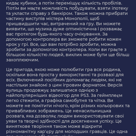
кидає кубики, а потім переміщує кількість пробілів.
Потім ви маєте можливість побудувати, взяти іпотеку
та укласти справу з банкіром. Також можна прибрати
частину виступів містера Монополії, щоб
пришвидшити час, витрачений на гру. Ви можете
виявити, що музика дуже оптимістична і розважає
вас протягом будь-якого часу очікування. За
допомогою контролера ви зможете робити кожен
крок у грі. Все, що вам потрібно зробити, можна
зробити за допомогою контролера. Коли ви граєте з
більшою кількістю людей, виклик може бути ще більш
захоплюючим.
Це пригода, якою може полюбити гра вся родина,
оскільки вона проста у використанні та розвазі для
всіх. Включений посібник допомагає людям, які не
настільки знайомі з цим ігровим форматом. Версія
вулиць продовжує залишатися однією з
найпопулярніших відеоігор для PS3. За геймплеєм
легко стежити, а графіка самобутня та чітка. Ви
можете не помітити нічого, крім різких кольорових та
привабливих зображень. Це ненасильницька
розвага, яка дозволяє людям використовувати свої
уяви та творчі здібності для досягнення успіху. Це
виняткове творіння також може відкрити
різноманітну кар'єру для молодших гравців. Це одна