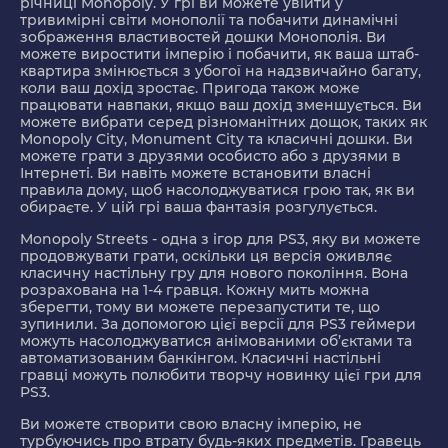
річниці Monopoly. У грі ви можете увійти у
тривимірні світи монополії та побачити динамічні
зображення властивостей дошки Монополія. Ви
можете виростити імперію і побачити, як ваша штаб-
квартира змінюється з убогої на надзвичайно багату,
коли ваш дохід зростає. Пригода також може
працювати навпаки, якщо ваш дохід зменшується. Ви
можете вибрати серед різноманітних дощок, таких як
Monopoly City, Monument City та класичні дошки. Ви
можете грати з друзями особисто або з друзями в
Інтернеті. Ви навіть можете встановити власні
правила дому, щоб насолоджуватися грою так, як ви
обираєте. У цій грі ваша фантазія розгулується.
Monopoly Streets - одна з ігор для PS3, яку ви можете
продовжувати грати, оскільки ця версія оживляє
класичну настільну гру для нового покоління. Вона
розрахована на 1-4 гравця. Кожну мить можна
зберегти, тому ви можете перезапустити те, що
зупинили. За допомогою цієї версії для PS3 геймери
можуть насолоджуватися анімованими об’єктами та
автоматизованим банкінгом. Класичні настільні
гравці можуть полюбити творчу новинку цієї гри для
PS3.
Ви можете створити свою власну імперію, не
турбуючись про втрату будь-яких предметів. Гравець