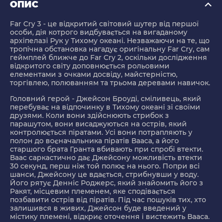
ОПИС
Far Cry 3
- це відкритий світовий шутер від першої
особи, дія котрого видбувається на вигаданому
архіпелазі Рук у Тихому океані. Незважаючи на те, що
тропічна обстановка нагадує оригінальну Far Cry, сам
геймплей ближче до Far Cry 2, оскільки дослідження
відкритого світу доповнюється рольовими
елементами з очками досвіду, майстерністю,
торгівлею, полюванням та трьома деревами навичок.
Головний герой - Джейсон Броуді, сміливець, який
перебуває на відпочинку в Тихому океані зі своїми
друзями. Коли вони здійснюють стрибок з
парашутом, вони висаджуються на острів, який
контролюється піратами. Усі вони потрапляють у
полон до воєначальника піратів Вааса, а його
старшого брата Гранта вбивають при спробі втекти.
Ваас саркастично дає Джейсону можливість втекти
30 секунд, перш ніж той полює на нього. Попри всі
шанси, Джейсону це вдається, стрибнувши у воду.
Його рятує Денніс Роджерс, який знайомить його з
Ракят, місцевим племенем, яке сподівається
позбавити острів від піратів. Під час пошуків тих, хто
залишився в живих, Джейсон буде введений у
містику племені, відкриє оточення і вистежить Вааса.