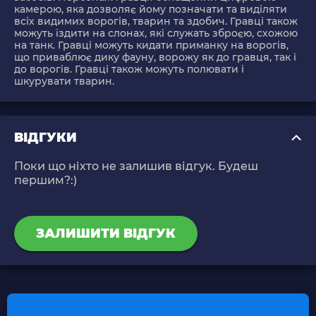
камерою, яка дозволяє йому позначати та виділяти
всіх видимих ​​ворогів, тварин та здобич. Гравці також
можуть їздити на слонах, які служать зброєю, схожою
на танк. Гравці можуть кидати приманку на ворогів,
що приваблює дику фауну, ворожу як до гравця, так і
до ворогів. Гравці також можуть полювати і
шкурувати тварин.
ВІДГУКИ
Поки що ніхто не залишив відгук. Будеш
першим?:)
ЗАЛИШИТИ ВІДГУК