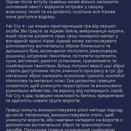
Однак після вступу гравець може вільно залишити
основний квест і відкрити острови у своєму
власному темпі та на дозвіллі, оскільки вся ігрова
зона доступна відразу.
Far Cry 4
- це екшен-пригодницька гра від першої
особи. Ви граєте за Аджая Гейла, американця-кирати,
який прагне розвіяти прах своєї померлої матері у
вигаданій країні Кірат. Аджай може застосовувати
різноманітну вогнепальну зброю ближнього та
дальнього бою, включаючи пістолети, револьвери,
рушниці, штурмові гвинтівки, пістолети-кулемети,
луки, вогнемет, ракетні установки, гранатомети та
снайперські гвинтівки. Більш потужні версії цієї зброї
стають доступними після значного прогресу в грі. До
метальної зброї належать осколкові гранати, коктейлі
Молотова та метальні ножі. Гра дозволяє гравцям
сховатися, щоб уникнути перестрілок та виконувати
рукопашні вбивства. На відміну від попередніх серій,
Far Cry 4 дає гравцям можливість битись предметами
та здатність ховати трупи ворогів.
Гравці можуть використовувати різні методи підходу
до місій. Наприклад, використовувати стелс, щоб
уникнути ворогів, або навпаки нападати на ворогів з
допомогою вогнепальної зброї та транспортних
засобів. Персонаж гравця оснащений цифровою