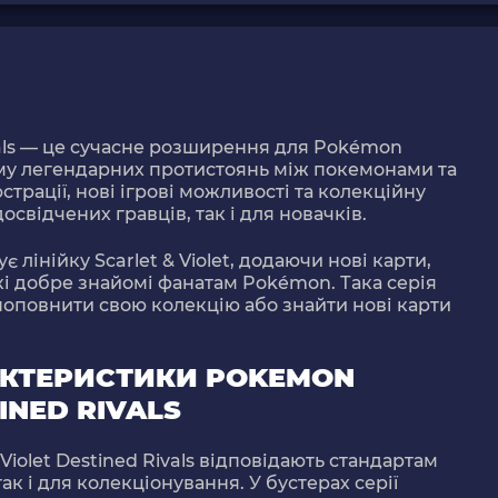
ls
— це сучасне розширення для
Pokémon
ему легендарних протистоянь між покемонами та
страції, нові ігрові можливості та колекційну
досвідчених гравців, так і для новачків.
 лінійку Scarlet & Violet, додаючи нові карти,
які добре знайомі фанатам Pokémon. Така серія
 поповнити свою колекцію або знайти нові карти
АКТЕРИСТИКИ POKEMON
INED RIVALS
iolet Destined Rivals
відповідають стандартам
ак і для колекціонування. У бустерах серії