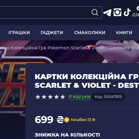
ДЗ
ІГРАШКИ
ГАДЖЕТИ
СМАКОЛИКИ
КНИГИ
тки Колекційна Гра Pokemon Scarlet & Violet - Destined Riva
КАРТКИ КОЛЕКЦІЙНА Г
SCARLET & VIOLET - DES
0 відгуків
Код: 00047819
699 ₴
Кешбек 13 ₴
ЗНИЖКА НА КІЛЬКОСТІ