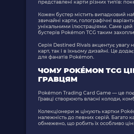
представлені карти різних типів: поке
Кожен бустер містить випадковий набі
звичайні карти, голографічні варіанти
унікальними ілюстраціями. Саме цей
бустерів Pokémon TCG таким захопл
Серія
Destined Rivals
акцентує увагу н
карт, так і в їхньому дизайні. Це дода
для фанатів Pokémon.
ЧОМУ POKÉMON TCG ЦІ
ГРАВЦЯМ
Pokémon Trading Card Game
— це поє
Гравці створюють власні колоди, комб
Колекціонери ж цінують картки Pokém
належність до певних серій. Багато к
обмежено, що робить їх особливо ці