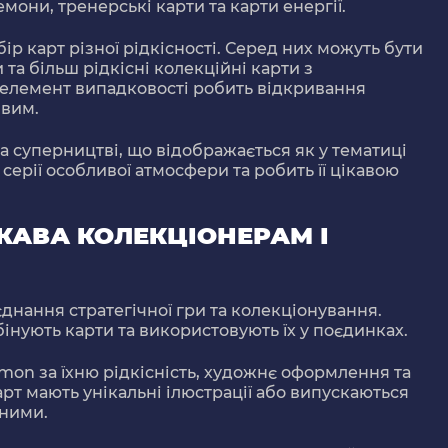
мони, тренерські карти та карти енергії.
р карт різної рідкісності. Серед них можуть бути
 та більш рідкісні колекційні карти з
 елемент випадковості робить відкривання
ивим.
а суперництві, що відображається як у тематиці
є серії особливої атмосфери та робить її цікавою
КАВА КОЛЕКЦІОНЕРАМ І
днання стратегічної гри та колекціонування.
інують карти та використовують їх у поєдинках.
on за їхню рідкісність, художнє оформлення та
арт мають унікальні ілюстрації або випускаються
нними.