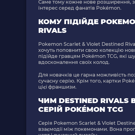
Саме тому кожне нове розширення, 
інтерес серед фанатів Pokémon.
КОМУ ПІДІЙДЕ POKEMON
RIVALS
Pokemon Scarlet & Violet Destined Riva
хочуть поповнити свою колекцію нови
підійде гравцям Pokémon TCG, які шу
вдосконалення своїх колод.
Для новачків це гарна можливість п
сучасну серію. Крім того, картки Po
цієї франшизи.
ЧИМ DESTINED RIVALS 
СЕРІЙ POKÉMON TCG
Серія
Pokemon Scarlet & Violet Destine
взаємодії між покемонами. Вона проп