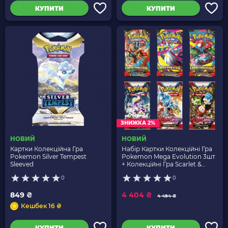
КУПИТИ
КУПИТИ
ЗНИЖКА 2%
НОВИЙ
НОВИЙ
Картки Колекційна Гра
Набір Картки Колекційні Гра
Pokemon Silver Tempest
Pokemon Mega Evolution 3шт
Sleeved
+ Колекційні Гра Scarlet &
Violet - Base Set 3шт
0
0
849 ₴
4 404 ₴
4 494 ₴
Кешбек 16 ₴
КУПИТИ
КУПИТИ