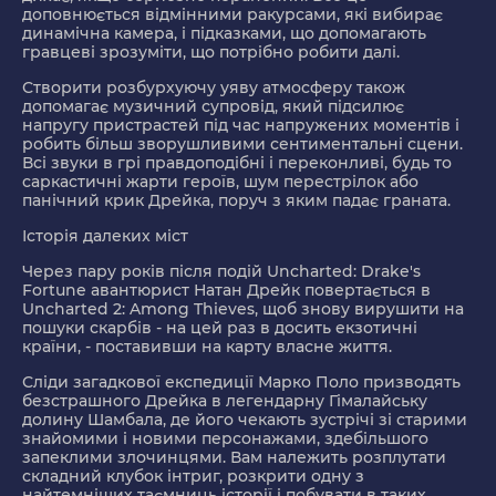
доповнюється відмінними ракурсами, які вибирає
динамічна камера, і підказками, що допомагають
гравцеві зрозуміти, що потрібно робити далі.
Створити розбурхуючу уяву атмосферу також
допомагає музичний супровід, який підсилює
напругу пристрастей під час напружених моментів і
робить більш зворушливими сентиментальні сцени.
Всі звуки в грі правдоподібні і переконливі, будь то
саркастичні жарти героїв, шум перестрілок або
панічний крик Дрейка, поруч з яким падає граната.
Історія далеких міст
Через пару років після подій Uncharted: Drake's
Fortune авантюрист Натан Дрейк повертається в
Uncharted 2: Among Thieves, щоб знову вирушити на
пошуки скарбів - на цей раз в досить екзотичні
країни, - поставивши на карту власне життя.
Сліди загадкової експедиції Марко Поло призводять
безстрашного Дрейка в легендарну Гімалайську
долину Шамбала, де його чекають зустрічі зі старими
знайомими і новими персонажами, здебільшого
запеклими злочинцями. Вам належить розплутати
складний клубок інтриг, розкрити одну з
найтемніших таємниць історії і побувати в таких