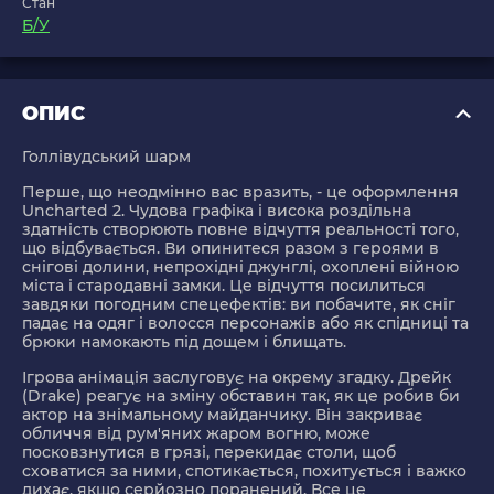
Стан
Б/У
ОПИС
Голлівудський шарм
Перше, що неодмінно вас вразить, - це оформлення
Uncharted 2. Чудова графіка і висока роздільна
здатність створюють повне відчуття реальності того,
що відбувається. Ви опинитеся разом з героями в
снігові долини, непрохідні джунглі, охоплені війною
міста і стародавні замки. Це відчуття посилиться
завдяки погодним спецефектів: ви побачите, як сніг
падає на одяг і волосся персонажів або як спідниці та
брюки намокають під дощем і блищать.
Ігрова анімація заслуговує на окрему згадку. Дрейк
(Drake) реагує на зміну обставин так, як це робив би
актор на знімальному майданчику. Він закриває
обличчя від рум'яних жаром вогню, може
посковзнутися в грязі, перекидає столи, щоб
сховатися за ними, спотикається, похитується і важко
дихає, якщо серйозно поранений. Все це