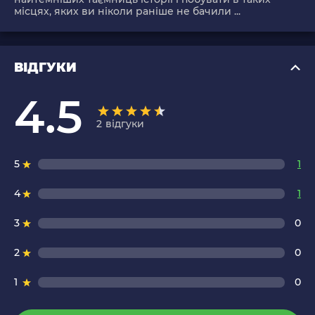
місцях, яких ви ніколи раніше не бачили ...
ВІДГУКИ
4.5
2
відгуки
5
1
4
1
3
0
2
0
1
0