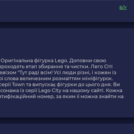
Б/У
. Оригінальна фігурка Lego. Доповни свою
проходять етап збирання та чистки. Лего Сіті
ізом "Тут раді всім! Усі люди різні, і кожен із
ї слова величезним розмаїттям мініфігурок.
рії Town та випускає фігурки до цього дня. Ви
нажа із серії Lego City на нашому сайті. Кожна
нтифікаційний номер, за яким її можна знайти на