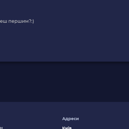
деш першим?:)
я
Адреси
ин
Київ