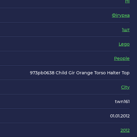
Ні
Фігурка
1шт
Lego
People
973pb0638 Child Gir Orange Torso Halter Top
City
twn161
01.01.2012
2012