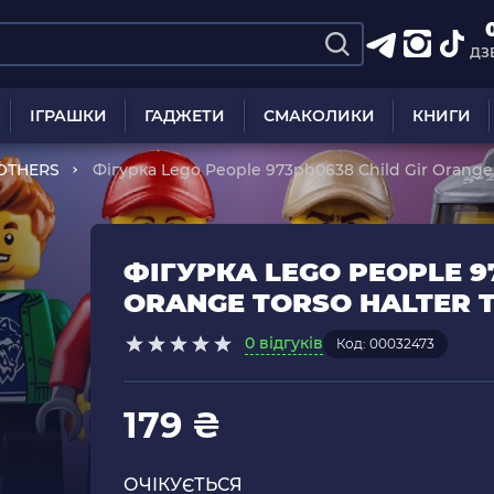
ДЗ
ІГРАШКИ
ГАДЖЕТИ
СМАКОЛИКИ
КНИГИ
OTHERS
Фігурка Lego People 973pb0638 Child Gir Orange T
ФІГУРКА LEGO PEOPLE 9
ORANGE TORSO HALTER T
0 відгуків
Код: 00032473
179 ₴
ОЧІКУЄТЬСЯ