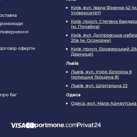
Київ, вул. Івана Франка 42 (м
Університет)
оставка
Київ, просп. Степана Бандери
промокоди
(м. Почайна)
а повернення
Київ, вул. Дніпровська набе
20а (м. Осокорки)
договір оферти
Київ, просп. Броварський 29а
Дарниця)
Львів
Львів, вул. Ігоря Білозіра 8
(колишня Герцена 8)
Львів, вул. Шпитальна 22
 про баг
Одеса
Одеса, вул. Мала Арнаутська