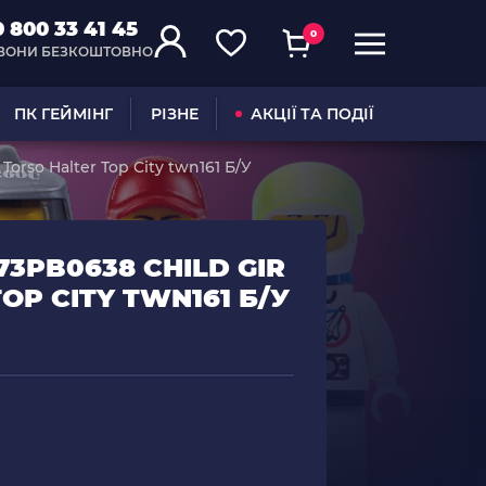
0 800 33 41 45
0
ВОНИ БЕЗКОШТОВНО
ПК ГЕЙМІНГ
РІЗНЕ
АКЦІЇ ТА ПОДІЇ
orso Halter Top City twn161 Б/У
73PB0638 CHILD GIR
OP CITY TWN161 Б/У