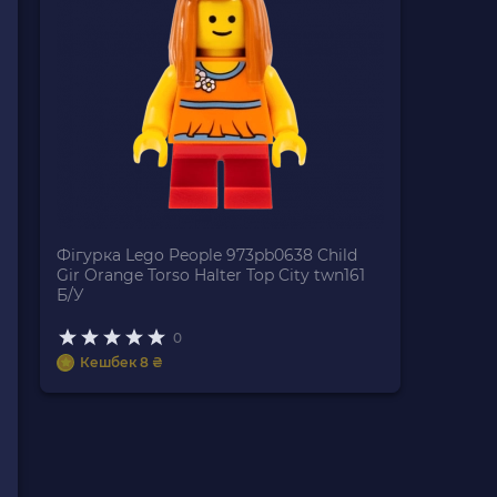
Фігурка Lego People 973pb0638 Child
Gir Orange Torso Halter Top City twn161
Б/У
0
Кешбек 8 ₴