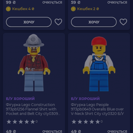
99 ₴
59 ₴
ОЧІКУЄТЬСЯ
ОЧІКУЄТЬСЯ
Кешбек 4 ₴
Кешбек 2 ₴
ХОЧУ
ХОЧУ
Б/У ХОРОШИЙ
Б/У ХОРОШИЙ
Фігурка Lego Construction
Фігурка Lego People
973pb1256 Flannel Shirt with
973pb0649 Overalls Blue over
Pocket and Belt City cty0309
V-Neck Shirt City cty0320 Б/У
Б/У
0
0
49 ₴
49 ₴
ОЧІКУЄТЬСЯ
ОЧІКУЄТЬСЯ