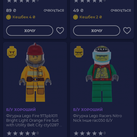
0
0
89 ₴
49 ₴
ОЧІКУЄТЬСЯ
ОЧІКУЄТЬСЯ
Кешбек 4 ₴
Кешбек 2 ₴
ХОЧУ
ХОЧУ
Б/У ХОРОШИЙ
Б/У ХОРОШИЙ
Фігурка Lego Fire 973pb1011
Фігурка Lego Racers Nitro
Bright Light Orange Fire Suit
Nick Інше rac050 Б/У
with Utility Belt City cty0287 Б/
У
0
0