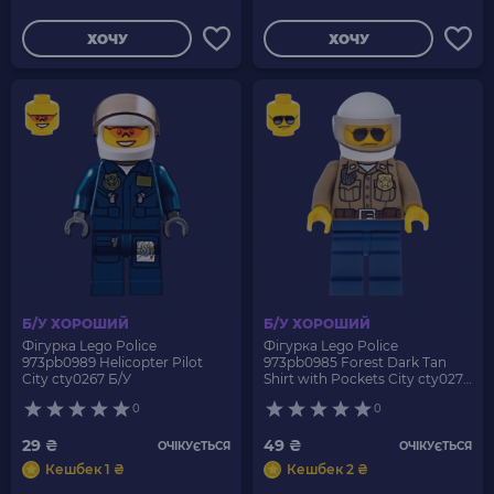
ХОЧУ
ХОЧУ
Б/У ХОРОШИЙ
Б/У ХОРОШИЙ
Фігурка Lego Police
Фігурка Lego Police
973pb0989 Helicopter Pilot
973pb0985 Forest Dark Tan
City cty0267 Б/У
Shirt with Pockets City cty0276
Б/У
0
0
29 ₴
49 ₴
ОЧІКУЄТЬСЯ
ОЧІКУЄТЬСЯ
Кешбек 1 ₴
Кешбек 2 ₴