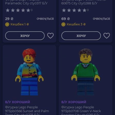
Paramedic City cty0317 Б/У
60675 City cty0288 Б/У
0
0
29 ₴
69 ₴
ОЧІКУЄТЬСЯ
ОЧІКУЄТЬСЯ
Кешбек 1 ₴
Кешбек 3 ₴
ХОЧУ
ХОЧУ
Б/У ХОРОШИЙ
Б/У ХОРОШИЙ
Фігурка Lego People
Фігурка Lego People
973pb0566 Sunset and Palm
973pb0708 Green V-Neck
Trees City cty0275 Б/У
Sweater City cty0261 Б/У