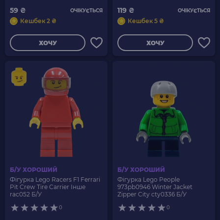
59 ₴
119 ₴
ОЧІКУЄТЬСЯ
ОЧІКУЄТЬСЯ
Кешбек 2 ₴
Кешбек 5 ₴
ХОЧУ
ХОЧУ
Б/У ХОРОШИЙ
Б/У ХОРОШИЙ
Фігурка Lego Racers F1 Ferrari
Фігурка Lego People
Pit Crew Tire Carrier Інше
973pb0946 Winter Jacket
rac052 Б/У
Zipper City cty0336 Б/У
0
0