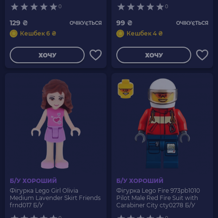
0
0
129 ₴
99 ₴
ОЧІКУЄТЬСЯ
ОЧІКУЄТЬСЯ
Кешбек 6 ₴
Кешбек 4 ₴
ХОЧУ
ХОЧУ
Б/У ХОРОШИЙ
Б/У ХОРОШИЙ
Фігурка Lego Girl Olivia
Фігурка Lego Fire 973pb1010
Medium Lavender Skirt Friends
Pilot Male Red Fire Suit with
frnd017 Б/У
Carabiner City cty0278 Б/У