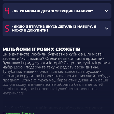
- ЯК УПАКОВАНІ ДЕТАЛІ УСЕРЕДИНІ НАБОРІВ?
- ЯКЩО Я ВТРАТИВ ЯКУСЬ ДЕТАЛЬ ІЗ НАБОРУ, Я
МОЖУ ЇЇ ДОКУПИТИ?
МІЛЬЙОНИ ІГРОВИХ СЮЖЕТІВ
Ви в дитинстві любили будувати з кубиків цілі міста і
заселяти їх ляльками? Стежити за життям в крихітних
будинках і придумувати історії? Якщо так, купіть ігровий
набір Lego і подаруйте таку ж радість своїй дитині.
Тулуба маленьких чоловічків складаються з рухомих
частин, а їх руки так і просять вкласти в них який-небудь
предмет. Кожна фігурка має барвистий дизайн - у вашій
долоні можуть виявитися як зібрані з безлічі деталей
звірі й птахи, так і персонажі улюблених всесвітів,
наприклад:
«Star Wars» - набір являє собою конструктор
Лего, присвячений героям і транспортних