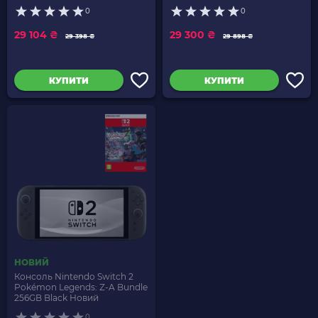
of the Kingdom Російська
Joy-Con Grey
0
0
Озвучка
29 104 ₴
29 300 ₴
29 398 ₴
29 898 ₴
КУПИТИ
КУПИТИ
НОВИЙ
Консоль Nintendo Switch 2
Pokémon Legends: Z-A Bundle
256GB Black Новий
0