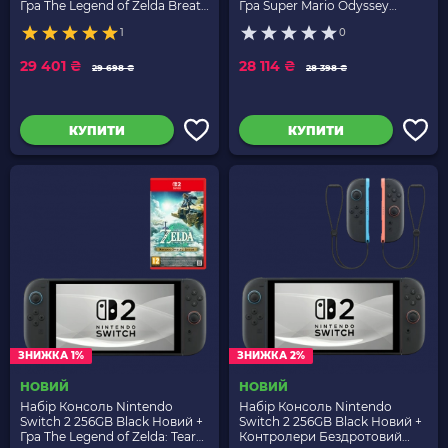
Гра The Legend of Zelda Breath
Гра Super Mario Odyssey
of The Wild Російська Озвучка
Російські Субтитри
1
0
29 401 ₴
28 114 ₴
29 698 ₴
28 398 ₴
КУПИТИ
КУПИТИ
ЗНИЖКА 1%
ЗНИЖКА 2%
НОВИЙ
НОВИЙ
Набір Консоль Nintendo
Набір Консоль Nintendo
Switch 2 256GB Black Новий +
Switch 2 256GB Black Новий +
Гра The Legend of Zelda: Tears
Контролери Бездротовий