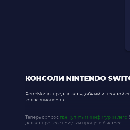
КОНСОЛИ NINTENDO SWIT
RetroMagaz предлагает удобный и простой с
коллекционеров.
Теперь вопрос
где купить минифигурки лего
б
делает процесс покупки проще и быстрее.