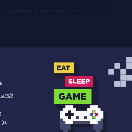
быть уверены в высоком качестве и
ременную и надежную доставку во все города
ющий любые вкусы и предпочтения. Вы
м и сетевым функциям. Обладателям PS4
ядные станции и ещё многое для улучшения
.
НИЯ СПЕЦИАЛЬНО ДЛЯ
ы 16/6
)
имент включает
гоночный трек хот вилс
для
 (м.