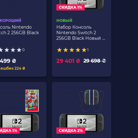
СКИДКА 1%
 ХОРОШИЙ
НОВЫЙ
соль Nintendo
Набор Консоль
tch 2 256GB Black
Nintendo Switch 2
256GB Black Новый +
Игра The Legend of
Zelda Breath of The
0
1
Wild Русская Озвучка
 499 ₴
29 401 ₴
29 698 ₴
Кешбек 224 ₴
ИДКА 1%
СКИДКА 2%