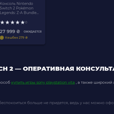
Консоль Nintendo
Switch 2 Pokémon
Legends: Z-A Bundle
256GB Black Новый
0
27 999 ₴
ОЖИДАЕТСЯ
Кешбек 279 ₴
CH 2 — ОПЕРАТИВНАЯ КОНСУЛЬ
пособ
купить игры sony playstation vita
, а также широкий
еспокоиться больше не придется, ведь у нас можно офор