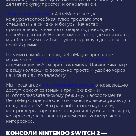
делает покупку простой и оперативной.
Цена геймпада ps4
в RetroMagaz всегда
конкурентоспособная, плюс предлагаются
специальные скидки и бонусы. Качество и
оригинальность каждого товара подтверждены
нашей гарантией. Независимо от того, где вы живете,
мы обеспечим вам быструю и надежную доставку по
всей Украине.
Помимо самой консоли, RetroMagaz предлагает
множество
sony playstation 5 игры для детей
,
отвечающих любым предпочтениям. Добавление игр
в вашу коллекцию возможно просто и удобно через
наш сайт или по телефону.
Мы предлагаем
nintendo switch ваучер
открывающую
доступ к эксклюзивным играм, скидкам и
многопользовательскому режиму. В ассортименте
RetroMagaz представлено множество аксессуаров для
владельцев PS4. Это разнообразные наушники,
контроллеры, зарядные станции и другие аксессуары,
которые сделают ваш игровой опыт комфортнее и
интереснее.
КОНСОЛИ NINTENDO SWITCH 2 —