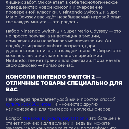
лишних забот. Он сочетает в себе технологическое
совершенство новой консоли и очарование
проверенной классики. С Nintendo Switch 2 и Super
Mario Odyssey вас ждёт незабываемый игровой опыт,
где каждая минута — это радость.
Набор Nintendo Switch 2 + Super Mario Odyssey — это
не просто покупка, а инвестиция в эмоции,
приключения и незабываемые впечатления. Он
подойдёт игрокам любого возраста, даря
удовольствие от игры на каждом этапе. Выбирая этот
комплект, вы открываете дверь в яркий мир
Nintendo, где нет границ для фантазии. Пора начать
свою одиссею — прямо сейчас.
КОНСОЛИ NINTENDO SWITCH 2 —
ОТЛИЧНЫЕ ТОВАРЫ СПЕЦИАЛЬНО ДЛЯ
ВАС
RetroMagaz предлагает удобный и простой способ
купить xbox 360 игры
, и множество других
наименований для геймеров и коллекционеров.
Вопрос
где можно купить playstation 5
это больше не
станет причиной для волнений, ведь вы можете
заказать у нас как через сайт, так и по телефону, что