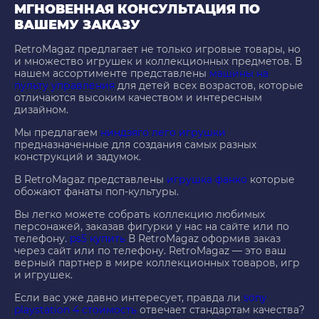
МГНОВЕННАЯ КОНСУЛЬТАЦИЯ ПО
ВАШЕМУ ЗАКАЗУ
RetroMagaz предлагает не только игровые товары, но
и множество игрушек и коллекционных предметов. В
нашем ассортименте представлены
машины на
пульту управления
для детей всех возрастов, которые
отличаются высоким качеством и интересным
дизайном.
Мы предлагаем
ниндзяго лего игрушки
предназначенные для создания самых разных
конструкций и задумок.
В RetroMagaz представлены
игрушка фанко
которые
обожают фанаты поп-культуры.
Вы легко можете собрать коллекцию любимых
персонажей, заказав фигурки у нас на сайте или по
телефону.
ps5 купить
В RetroMagaz оформив заказ
через сайт или по телефону. RetroMagaz — это ваш
верный партнер в мире коллекционных товаров, игр
и игрушек.
Если вас уже давно интересует, правда ли
sony
playstation 4 стоимость
отвечает стандартам качества?