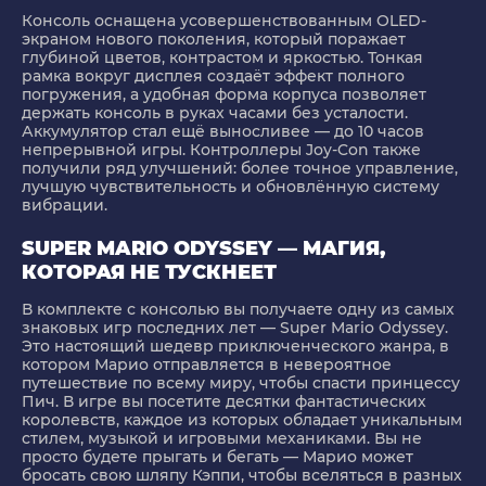
Консоль оснащена усовершенствованным OLED-
экраном нового поколения, который поражает
глубиной цветов, контрастом и яркостью. Тонкая
рамка вокруг дисплея создаёт эффект полного
погружения, а удобная форма корпуса позволяет
держать консоль в руках часами без усталости.
Аккумулятор стал ещё выносливее — до 10 часов
непрерывной игры. Контроллеры Joy-Con также
получили ряд улучшений: более точное управление,
лучшую чувствительность и обновлённую систему
вибрации.
SUPER MARIO ODYSSEY — МАГИЯ,
КОТОРАЯ НЕ ТУСКНЕЕТ
В комплекте с консолью вы получаете одну из самых
знаковых игр последних лет — Super Mario Odyssey.
Это настоящий шедевр приключенческого жанра, в
котором Марио отправляется в невероятное
путешествие по всему миру, чтобы спасти принцессу
Пич. В игре вы посетите десятки фантастических
королевств, каждое из которых обладает уникальным
стилем, музыкой и игровыми механиками. Вы не
просто будете прыгать и бегать — Марио может
бросать свою шляпу Кэппи, чтобы вселяться в разных