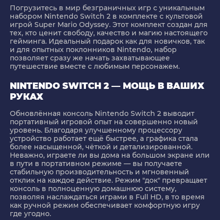
Погрузитесь в мир безграничных игр с уникальным
набором Nintendo Switch 2 в комплекте с культовой
игрой Super Mario Odyssey. Этот комплект создан для
тех, кто ценит свободу, качество и магию настоящего
гейминга. Идеальный подарок как для новичков, так
и для опытных поклонников Nintendo, набор
позволяет сразу же начать захватывающее
путешествие вместе с любимым персонажем.
NINTENDO SWITCH 2 — МОЩЬ В ВАШИХ
РУКАХ
Обновлённая консоль Nintendo Switch 2 выводит
портативный игровой опыт на совершенно новый
уровень. Благодаря улучшенному процессору
устройство работает ещё быстрее, а графика стала
более насыщенной, чёткой и детализированной.
Неважно, играете ли вы дома на большом экране или
в пути в портативном режиме — вы получаете
стабильную производительность и мгновенный
отклик на каждое действие. Режим "док" превращает
консоль в полноценную домашнюю систему,
позволяя наслаждаться играми в Full HD, в то время
как ручной режим обеспечивает комфортную игру
где угодно.