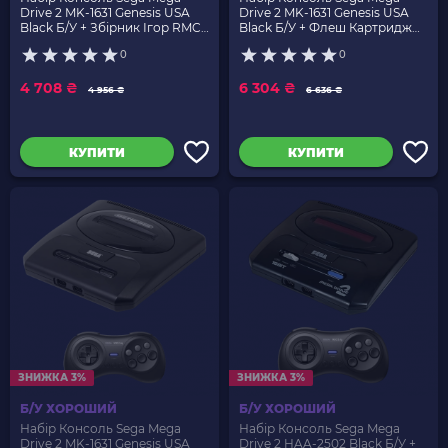
Drive 2 MK-1631 Genesis USA
Drive 2 MK-1631 Genesis USA
Black Б/У + Збірник Ігор RMC
Black Б/У + Флеш Картридж
11in 1 Без Повторів Англійська
Evergenesis EDMD 4Gb 3000
0
0
Версія Новий + Геймпад
in 1 Англійська Версія Новий +
Дротовий MD2 SJ-6000 2шт
Геймпад Дротовий 2шт
4 708 ₴
6 304 ₴
4 956 ₴
6 636 ₴
КУПИТИ
КУПИТИ
ЗНИЖКА 3%
ЗНИЖКА 3%
Б/У ХОРОШИЙ
Б/У ХОРОШИЙ
Набір Консоль Sega Mega
Набір Консоль Sega Mega
Drive 2 MK-1631 Genesis USA
Drive 2 HAA-2502 Black Б/У +