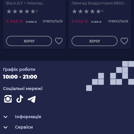
Black Б/У + Геймпад
Геймпад Бездротовий 8BitDo
Бездротовий 8BitDo 1 M30
1 M30 2.4G 81CA Новий
0
0
2.4G 81CA Новий
4 945 ₴
5 042 ₴
ОЧІКУЄТЬСЯ
ОЧІКУЄТЬСЯ
5 098 ₴
5 198 ₴
ХОЧУ
ХОЧУ
Графік роботи
10:00 - 21:00
Соціальні мережі
Інформація
Сервіси