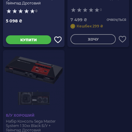
Геймпад Дротовий
0
0
7 499 ₴
ОЧІКУЄТЬСЯ
5 098 ₴
Кешбек 299 ₴
ХОЧУ
КУПИТИ
Б/У ХОРОШИЙ
Набір Консоль Sega Master
System 1 30xx Black Б/У +
Геймпад Дротовий