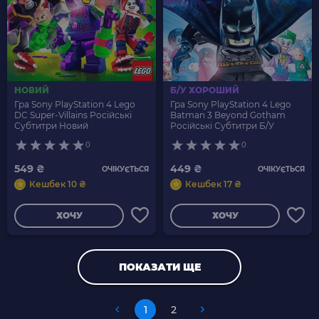
НОВИЙ
Б/У ХОРОШИЙ
Гра Sony PlayStation 4 Lego
Гра Sony PlayStation 4 Lego
DC Super-Villains Російські
Batman 3 Beyond Gotham
Субтитри Новий
Російські Субтитри Б/У
0
0
549 ₴
449 ₴
ОЧІКУЄТЬСЯ
ОЧІКУЄТЬСЯ
Кешбек 10 ₴
Кешбек 17 ₴
ХОЧУ
ХОЧУ
ПОКАЗАТИ ЩЕ
1
2