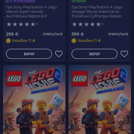
Б/У ХОРОШИЙ
НОВИЙ
Гра Sony PlayStation 4 Lego
Гра Sony PlayStation 4 Lego
Marvel Super Heroes
Ninjago Movie VideoGame
Англійська Версія Б/У
Російські Субтитри Новий
0
0
299 ₴
599 ₴
ОЧІКУЄТЬСЯ
ОЧІКУЄТЬСЯ
Кешбек 11 ₴
Кешбек 11 ₴
ХОЧУ
ХОЧУ