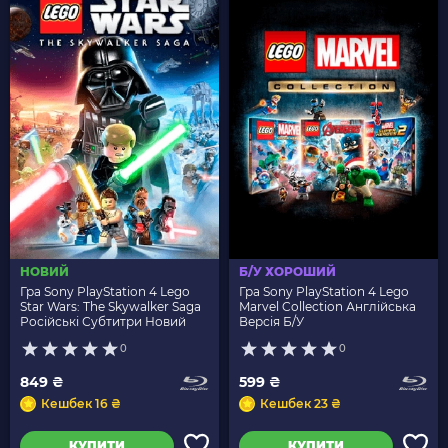
НОВИЙ
Б/У ХОРОШИЙ
Гра Sony PlayStation 4 Lego
Гра Sony PlayStation 4 Lego
Star Wars: The Skywalker Saga
Marvel Collection Англійська
Російські Субтитри Новий
Версія Б/У
0
0
849 ₴
599 ₴
Кешбек 16 ₴
Кешбек 23 ₴
КУПИТИ
КУПИТИ