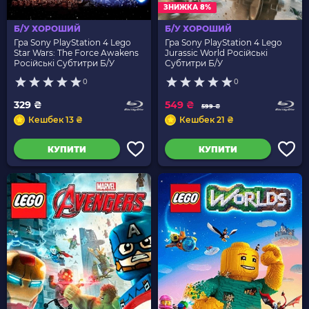
ЗНИЖКА 8%
Б/У ХОРОШИЙ
Б/У ХОРОШИЙ
Гра Sony PlayStation 4 Lego
Гра Sony PlayStation 4 Lego
Star Wars: The Force Awakens
Jurassic World Російські
Російські Субтитри Б/У
Субтитри Б/У
0
0
329 ₴
549 ₴
599 ₴
Кешбек 13 ₴
Кешбек 21 ₴
КУПИТИ
КУПИТИ