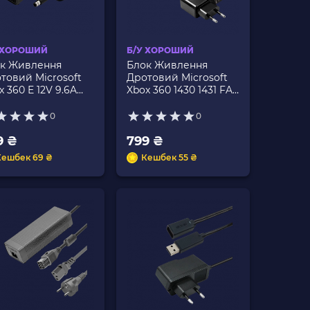
 ХОРОШИЙ
Б/У ХОРОШИЙ
к Живлення
Блок Живлення
товий Microsoft
Дротовий Microsoft
x 360 E 12V 9.6A
Xbox 360 1430 1431 FAT
ck 2.5m Б/У
Kinect Black 2.5m Б/У
0
0
9 ₴
799 ₴
Кешбек 69 ₴
Кешбек 55 ₴