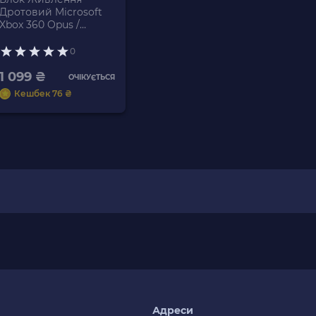
Дротовий Microsoft
Xbox 360 Opus /
Falcon 12V 14.2 A 175W
Grey 2.5m Б/У
0
1 099 ₴
ОЧІКУЄТЬСЯ
Кешбек 76 ₴
я
Адреси