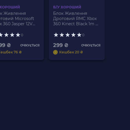
 ХОРОШИЙ
Б/У ХОРОШИЙ
к Живлення
Блок Живлення
товий Microsoft
Дротовий RMC Xbox
x 360 Jasper 12V
360 Kinect Black 1m Б/
1A 150W Grey 2.5m
У
0
0
099 ₴
299 ₴
ОЧІКУЄТЬСЯ
ОЧІКУЄТЬСЯ
Кешбек 76 ₴
Кешбек 20 ₴