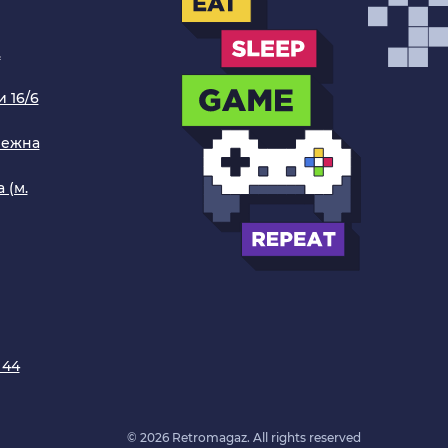
.
 16/6
режна
 (м.
 44
© 2026 Retromagaz. All rights reserved