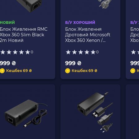
НОВИЙ
Б/У ХОРОШИЙ
Б/У
Блок Живлення RMC
Блок Живлення
Бло
Xbox 360 Slim Black
Дротовий Microsoft
Дро
2m Новий
Xbox 360 Xenon /
Xbo
Zepher 12V 16.5A 203W
Bla
Grey 3m Б/У
0
0
999 ₴
999 ₴
99
Кешбек 69 ₴
Кешбек 69 ₴