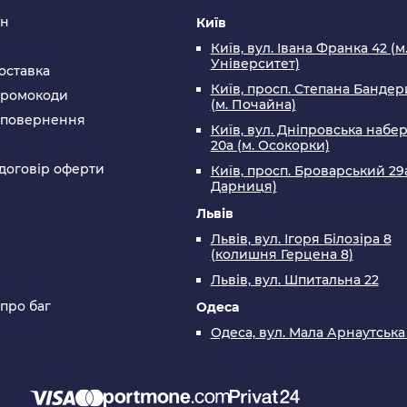
ин
Київ
Київ, вул. Івана Франка 42 (м
Університет)
оставка
Київ, просп. Степана Бандери
промокоди
(м. Почайна)
а повернення
Київ, вул. Дніпровська набе
20а (м. Осокорки)
договір оферти
Київ, просп. Броварський 29а
Дарниця)
Львів
Львів, вул. Ігоря Білозіра 8
(колишня Герцена 8)
Львів, вул. Шпитальна 22
 про баг
Одеса
Одеса, вул. Мала Арнаутська