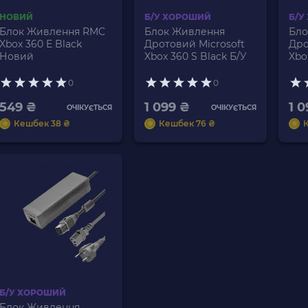
НОВИЙ
Б/У ХОРОШИЙ
Б/У
Блок Живлення RMC
Блок Живлення
Бло
Xbox 360 E Black
Дротовий Microsoft
Дро
Новий
Xbox 360 S Black Б/У
Xbo
12.
Б/У
0
0
549 ₴
1 099 ₴
1 
ОЧІКУЄТЬСЯ
ОЧІКУЄТЬСЯ
Кешбек 38 ₴
Кешбек 76 ₴
Б/У ХОРОШИЙ
Блок Живлення