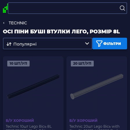
TECHNIC
ОСІ ПІНИ БУШІ ВТУЛКИ ЛЕГО, РОЗМІР 8L
Популярні
ФІЛЬТРИ
10 ШТ/УП
20 ШТ/УП
Б/У ХОРОШИЙ
Б/У ХОРОШИЙ
Technic 10шт Lego Вісь 8L
Technic 20шт Lego Вісь with