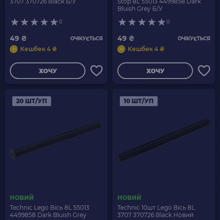
3707 370726 Black Б/У
Stop 8L 55013 4499858 Dark
Bluish Grey Б/У
0
0
49 ₴
49 ₴
ОЧІКУЄТЬСЯ
ОЧІКУЄТЬСЯ
Кешбек 4 ₴
Кешбек 4 ₴
ХОЧУ
ХОЧУ
20 ШТ/УП
10 ШТ/УП
НОВИЙ
НОВИЙ
Technic Lego Вісь 8L 55013
Technic 10шт Lego Вісь 8L
4499858 Dark Bluish Grey
3707 370726 Black Новий