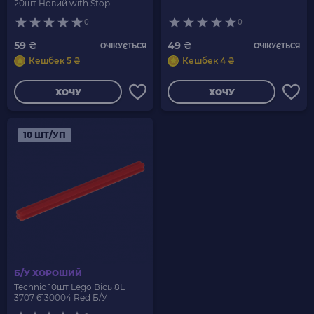
20шт Новий with Stop
0
0
59 ₴
49 ₴
ОЧІКУЄТЬСЯ
ОЧІКУЄТЬСЯ
Кешбек 5 ₴
Кешбек 4 ₴
ХОЧУ
ХОЧУ
10 ШТ/УП
Б/У ХОРОШИЙ
Technic 10шт Lego Вісь 8L
3707 6130004 Red Б/У