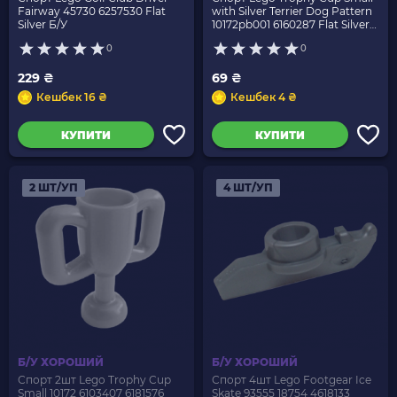
Fairway 45730 6257530 Flat
with Silver Terrier Dog Pattern
Silver Б/У
10172pb001 6160287 Flat Silver
Б/У
0
0
229 ₴
69 ₴
Кешбек 16 ₴
Кешбек 4 ₴
КУПИТИ
КУПИТИ
2 ШТ/УП
4 ШТ/УП
Б/У ХОРОШИЙ
Б/У ХОРОШИЙ
Спорт 2шт Lego Trophy Cup
Спорт 4шт Lego Footgear Ice
Small 10172 6103407 6181576
Skate 93555 18754 4618133