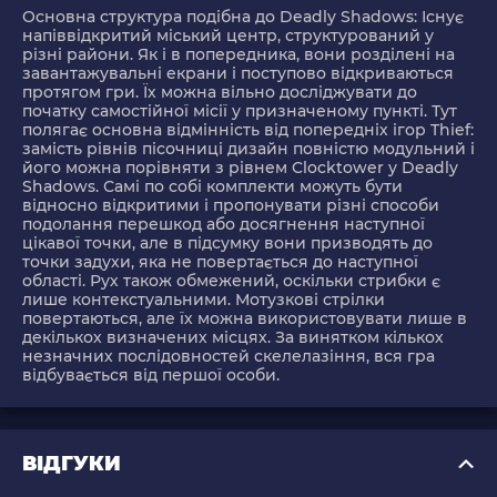
Основна структура подібна до Deadly Shadows: Існує
напіввідкритий міський центр, структурований у
різні райони. Як і в попередника, вони розділені на
завантажувальні екрани і поступово відкриваються
протягом гри. Їх можна вільно досліджувати до
початку самостійної місії у призначеному пункті. Тут
полягає основна відмінність від попередніх ігор Thief:
замість рівнів пісочниці дизайн повністю модульний і
його можна порівняти з рівнем Clocktower у Deadly
Shadows. Самі по собі комплекти можуть бути
відносно відкритими і пропонувати різні способи
подолання перешкод або досягнення наступної
цікавої точки, але в підсумку вони призводять до
точки задухи, яка не повертається до наступної
області. Рух також обмежений, оскільки стрибки є
лише контекстуальними. Мотузкові стрілки
повертаються, але їх можна використовувати лише в
декількох визначених місцях. За винятком кількох
незначних послідовностей скелелазіння, вся гра
відбувається від першої особи.
ВІДГУКИ