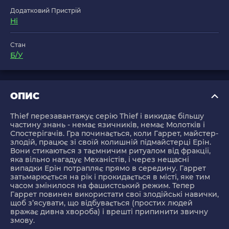
Додатковий Пристрій
Ні
Стан
Б/У
ОПИС
Thief перезавантажує серію Thief і викидає більшу
частину знань - немає язичників, немає Молотків і
Спостерігачів. Гра починається, коли Гаррет, майстер-
злодій, працює зі своїй колишній підмайстерці Ерін.
Вони стикаються з таємничим ритуалом від фракції,
яка вільно нагадує Механістів, і через нещасні
випадки Ерін потрапляє прямо в середину. Гаррет
затьмарюється на рік і прокидається в місті, яке тим
часом змінилося на фашистський режим. Тепер
Гаррет повинен використати свої злодійські навички,
щоб з’ясувати, що відбувається (простих людей
вражає дивна хвороба) і врешті припинити звичну
змову.