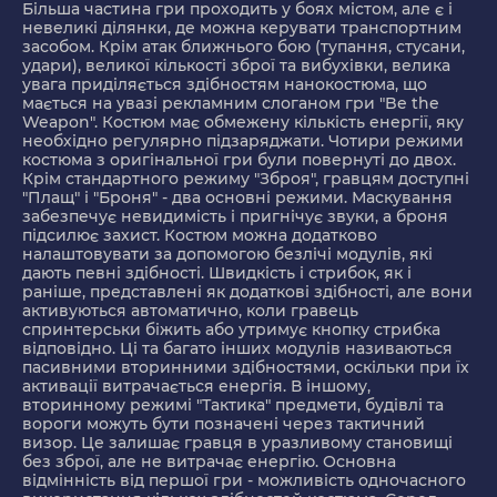
Більша частина гри проходить у боях містом, але є і
невеликі ділянки, де можна керувати транспортним
засобом. Крім атак ближнього бою (тупання, стусани,
удари), великої кількості зброї та вибухівки, велика
увага приділяється здібностям нанокостюма, що
мається на увазі рекламним слоганом гри "Be the
Weapon". Костюм має обмежену кількість енергії, яку
необхідно регулярно підзаряджати. Чотири режими
костюма з оригінальної гри були повернуті до двох.
Крім стандартного режиму "Зброя", гравцям доступні
"Плащ" і "Броня" - два основні режими. Маскування
забезпечує невидимість і пригнічує звуки, а броня
підсилює захист. Костюм можна додатково
налаштовувати за допомогою безлічі модулів, які
дають певні здібності. Швидкість і стрибок, як і
раніше, представлені як додаткові здібності, але вони
активуються автоматично, коли гравець
спринтерськи біжить або утримує кнопку стрибка
відповідно. Ці та багато інших модулів називаються
пасивними вторинними здібностями, оскільки при їх
активації витрачається енергія. В іншому,
вторинному режимі "Тактика" предмети, будівлі та
вороги можуть бути позначені через тактичний
визор. Це залишає гравця в уразливому становищі
без зброї, але не витрачає енергію. Основна
відмінність від першої гри - можливість одночасного