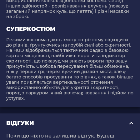
використання кількох здібностей костюма. Серед
інших здібностей - розпізнавання влучень (показує
загальний напрямок куль, що летять) і різні насадки
на зброю.
СУПЕРКОСТЮМ
Режими костюма дають змогу по-різному підходити
до рівнів, ґрунтуючись на грубій силі або скритності.
На HUD відображається тактичний радар з базовою
картою місцевості, найближчі вороги та індикатор
скритності, що показує, чи знають вороги про вашу
присутність. Свобода пересування більш обмежена,
ніж у першій грі, через вужчий дизайн міста, але є
багато способів просування по рівнях, а також більше
уваги приділяється вертикальності оточення і
використанню об'єктів для укриття і скритності,
поряд з паркуром, який включає ковзання і підйом по
уступах.
ВІДГУКИ
Поки що ніхто не залишив відгук. Будеш