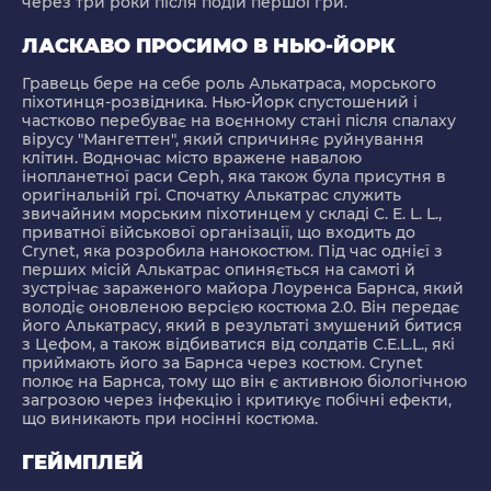
через три роки після подій першої гри.
ЛАСКАВО ПРОСИМО В НЬЮ-ЙОРК
Гравець бере на себе роль Алькатраса, морського
піхотинця-розвідника. Нью-Йорк спустошений і
частково перебуває на воєнному стані після спалаху
вірусу "Мангеттен", який спричиняє руйнування
клітин. Водночас місто вражене навалою
інопланетної раси Ceph, яка також була присутня в
оригінальній грі. Спочатку Алькатрас служить
звичайним морським піхотинцем у складі C. E. L. L.,
приватної військової організації, що входить до
Crynet, яка розробила нанокостюм. Під час однієї з
перших місій Алькатрас опиняється на самоті й
зустрічає зараженого майора Лоуренса Барнса, який
володіє оновленою версією костюма 2.0. Він передає
його Алькатрасу, який в результаті змушений битися
з Цефом, а також відбиватися від солдатів C.E.L.L., які
приймають його за Барнса через костюм. Crynet
полює на Барнса, тому що він є активною біологічною
загрозою через інфекцію і критикує побічні ефекти,
що виникають при носінні костюма.
ГЕЙМПЛЕЙ