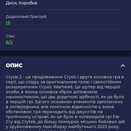
Диск, Коробка
Додатковий Пристрій
Ні
Стан
Б/У
ОПИС
Crysis 2 - це продовження Crysis і друга основна гра в
серії, що слідує за оригінальною грою і самостійним
розширенням Crysis: Warhead. Це шутер від першої
особи, в якому основна зброя доповнена
нанокостюмом, що дає додаткові здібності, як це було
в першій грі. Багато основних елементів запозичено
в попередника, але помітною відмінністю є зміна
обстановки: гра переходить від джунглів на
тропічному острові, як це було в попередній грі Far
Cry від Crytek, до більш похмурих міських бойових дій
у зруйнованому Нью-Йорку майбутнього 2023 року,