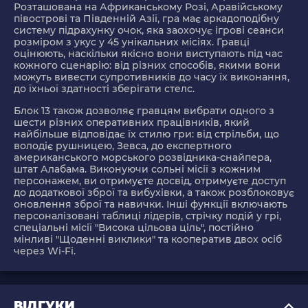
Розташована на Африканському Розі, Аравійському
півострові та Південній Азії, гра має аркадоподібну
систему підрахунку очок, яка заохочує ігрові сеанси
розміром з укус у 45 унікальних місіях. Гравці
оцінюють, наскільки якісно вони виступають під час
кожного сценарію: від різних способів, якими вони
можуть вивести супротивників до часу їх виконання,
до їхньої здатності зберігати стелс.
Блок 13 також дозволяє гравцям вибрати одного з
шести різних оперативних працівників, який
найбільше відповідає їх стилю гри: від стрільби, що
володіє рушницею, Зевса, до експертного
американського морського розвідника-снайпера,
штат Алабама. Виконуючи сольні місії з кожним
персонажем, ви отримуєте досвід, отримуєте доступ
до додаткової зброї та вибухівки, а також розблоковує
оновлення зброї та навички. Інші функції включають
персоналізовані таблиці лідерів, стрічку подій у грі,
спеціальні місії "Висока цільова ціль", постійно
мінливі "Щоденні виклики" та кооператив двох осіб
через Wi-Fi.
ВІДГУКИ