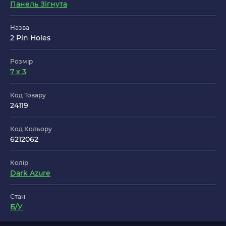
Панель Зігнута
Назва
2 Pin Holes
Розмір
7 x 3
Код Товару
24119
Код Кольору
6212062
Колір
Dark Azure
Стан
Б/У