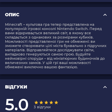
ОПИС
Minecraft
– культова гра тепер представлена на
популярній ігрової консолі Nintendo Switch. Перед
вами відкривається великий світ, в якому все
складається з однакових за розмірами кубиків.
Можливості представленої гри не обмежені: ви
зможете створювати цілі міста буквально з підручних
матеріалів. Відправляйтеся досліджувати світи,
випадково генеруються самою грою. Будуйте
неймовірні споруди – від мініатюрних будиночків до
величезних замків. У цій грі ваші можливості
обмежені виключно вашою фантазією.
ВІДГУКИ
5.0
3
відгуки