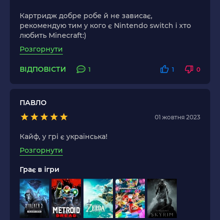
Картридж добре робе й не зависає,
рекомендую тим у кого є Nintendo switch і хто
любить Minecraft:)
Розгорнути
ВІДПОВІСТИ
1
1
0
ПАВЛО
01 жовтня 2023
Кайф, у грі є українська!
Розгорнути
Грає в ігри