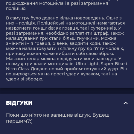
пошкодження мотоцикла і в разі затримання
поліцією.
В саму гру було додано кілька нововведень. Одне з
них – поліція. Поліцейські на мотоциклі намагаються
наздогнати гонщиків: як гравця, так і суперників. У
разі затримання, необхідно заплатити штраф. Також
налаштування гри стали більш гнучкими. Можна
змінити ім'я гравця, рівень, вводити коди. Також
можна налаштовувати і спільну гру до п'яти чоловік,
причому кожен може вибрати собі свою зброю.
Магазин тепер можна відвідувати коли завгодно. У
ньому є три класи мотоциклів: Ultra Light, Super Bike і
Nitro Class. Додано новий прийом: потужний удар. Він
поширюється як на прості удари кулаком, так і на
удари зі зброєю.
ВІДГУКИ
Поки що ніхто не залишив відгук. Будеш
першим?:)