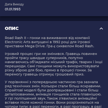
Дата Виходу
01.01.1993
ОПИС
Road Rash II
– гонки на виживання від компанії
Electronic Arts випущені в 1992 році для ігрової
приставки Mega Drive. Гра є сиквелом Road Rash.
Ігровий процес гри не змінився. Гравець повинен
пройти трасу швидше суперників, попутно
намагаючись об'їжджати міський трафік, тварин і інші
перешкоди. Самі гонщики можуть використовувати
різну зброю для бою, прямо в процесі гонки. За
перемогу гравець отримує грошовий приз.
У порівнянні з попередньою частиною гра зазнала
ряд технічних змін. Кольори стали більш яскравими.
Спрайтові моделі були доопрацьовані і стали більш
деталізованими, анімація гонщиків стала плавнішою.
У грі поліпшений звук. Також з'явилися анімаційні
вставки після кожної гонки. Вони розрізняються на
чотири типи: в разі перемоги, в разі програшу, в разі