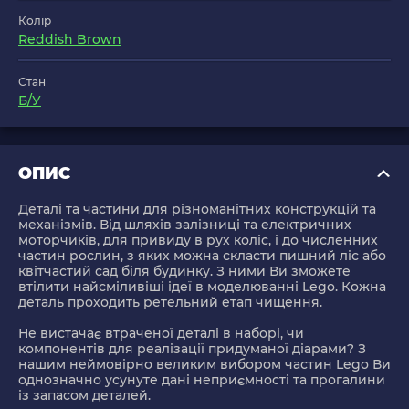
Колір
Reddish Brown
Стан
Б/У
ОПИС
Деталі та частини для різноманітних конструкцій та
механізмів. Від шляхів залізниці та електричних
моторчиків, для привиду в рух коліс, і до численних
частин рослин, з яких можна скласти пишний ліс або
квітчастий сад біля будинку. З ними Ви зможете
втілити найсміливіші ідеї в моделюванні Lego. Кожна
деталь проходить ретельний етап чищення.
Не вистачає втраченої деталі в наборі, чи
компонентів для реалізації придуманої діарами? З
нашим неймовірно великим вибором частин Lego Ви
однозначно усунуте дані неприємності та прогалини
із запасом деталей.