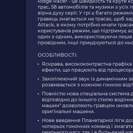
Ridge Racer - це швидкість та круте 
трас, 58 автомобілів та музики з усіх п
вірна духу серії. У грі є багато режи
гравець змагається на трасах, щоб за
Attack, в якому потрібно мчати траса
користувачів режим, що підтримує ad
один з одним, використовуючи лише 
провідним, інші приєднуються до ньо
ОСОБЛИВОСТІ:
Яскрава, висококонтрастна графіка 
ефекти, що працюють від процесора
Захоплюючий звук із динамічним з
розвивається з кожною гонкою відп
Повністю нова спеціальна система 
відповідно до їхнього стилю водінн
машин" дозволяють гравцям оновлюв
оригінальні машини.
Нове введення Планетарної ліги до
чотирьох гоночних команд і змагати
реального часу, так і в будь-який 