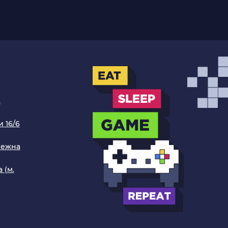
.
 16/6
режна
 (м.