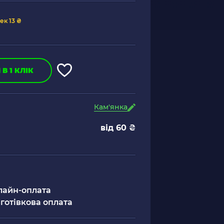
ек 13 ₴
В 1 КЛІК
Кам'янка
від 60 ₴
лайн-оплата
готівкова оплата