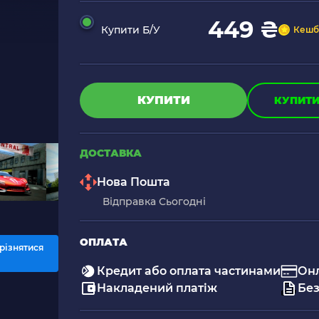
449 ₴
Купити Б/У
Кешб
КУПИТИ
КУПИТИ 
ДОСТАВКА
Нова Пошта
Відправка Сьогодні
ОПЛАТА
різнятися
Кредит або оплата частинами
Он
Накладений платіж
Без