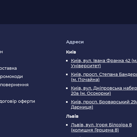
я
Адреси
ин
Київ
Київ, вул. Івана Франка 42 (м
Університет)
оставка
Київ, просп. Степана Бандери
промокоди
(м. Почайна)
а повернення
Київ, вул. Дніпровська набе
20а (м. Осокорки)
договір оферти
Київ, просп. Броварський 29а
Дарниця)
Львів
Львів, вул. Ігоря Білозіра 8
(колишня Герцена 8)