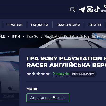
ДЗ
ІГРАШКИ
ГАДЖЕТИ
СМАКОЛИКИ
КНИГИ
BLE
ІГРИ
Гра Sony PlayStation Portable Ridge Racer А
ГРА SONY PLAYSTATION 
RACER АНГЛІЙСЬКА ВЕРС
0 відгуків
Код: 00005589
МОВА
Англійська Версія