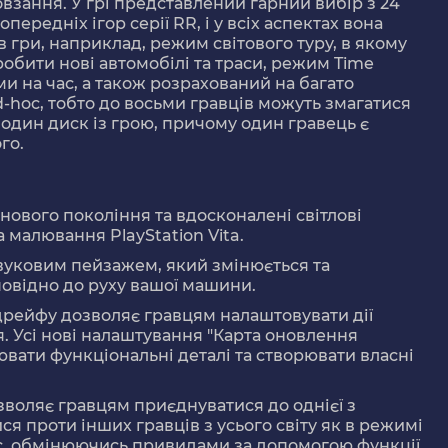
ковзання. У грі представлений гарний вибір з 24
опередніх ігор серії RR, і у всіх аспектах вона
мів гри, наприклад, режим світового туру, в якому
робити нові автомобілі та траси, режим Time
ми на час, а також розрахований на багато
-hoc, тобто до восьми гравців можуть змагатися
один диск із грою, причому один гравець є
го.
нового покоління та вдосконалені світлові
 малювання PlayStation Vita.
вуковим пейзажем, який змінюється та
овідно до руху вашої машини.
дрейфу дозволяє гравцям налаштовувати дії
я. Усі нові налаштування "Карта оновлення
ати функціональні деталі та створювати власні
зволяє гравцям приєднуватися до однієї з
ся проти інших гравців з усього світу як в режимі
час, обмінюючись привидами за допомогою функції