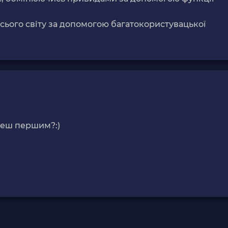
сього світу за допомогою багатокористувацької
деш першим?:)