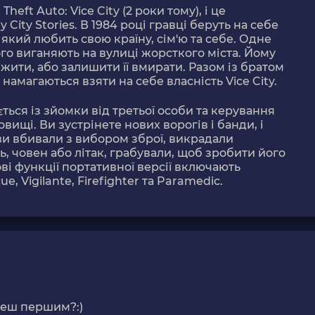
Theft Auto: Vice City (2 роки тому), і це
City Stories. В 1984 році гравці беруть на себе
 який любить свою країну, сім'ю та себе. Одне
го виганяють на вулиці жорсткого міста. Йому
жити, або залишити її вмирати. Разом із братом
намагаються взяти на себе власність Vice City.
ється із зйомки від третьої особи та керування
ищі. Ви зустрінете нових ворогів і банди, і
 ви вбивали з вибором зброї, викрадали
ь, човен або літак, грабували, щоб зробити його
ві функції портативної версії включають
cue, Vigilante, Firefighter та Paramedic.
деш першим?:)