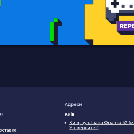
я
Адреси
ин
Київ
Київ, вул. Івана Франка 42 (м
Університет)
оставка