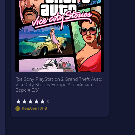
Гра Sony PlayStation 2 Grand Theft Auto:
Vice City Stories Europe Англійська
Версія Б/У
0
Кешбек 101 ₴