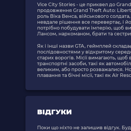
Vice City Stories - це приквел до Grand 
продовження Grand Theft Auto: Liberty 
роль Віка Венса, військового солдата,
невдале рішення все перевертає, і йо
потрібно побудувати імперію, щоб ви
Лансом, наркоманом, брати та сестри 
Як і інші назви GTA, геймплей склада
послідовностями у відкритому середов
старих ворогів. Місії вимагають, щоб
транспортні засоби, такі як автомобіл
великим, або просто розважалися. Но
плавання та бічні місії, такі як Air Res
ВІДГУКИ
Поки що ніхто не залишив відгук. Бу