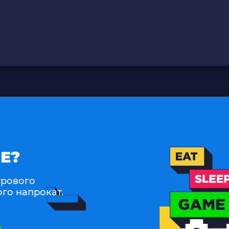
Е?
ігрового
го напрокат.