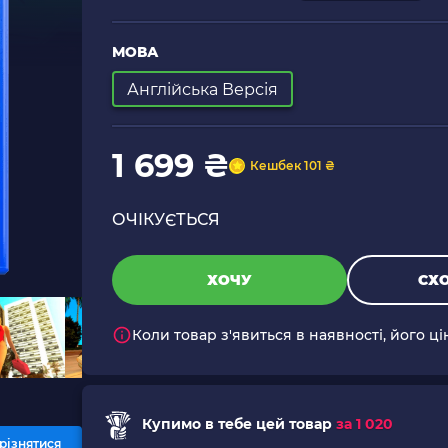
МОВА
Англійська Версія
1 699 ₴
Кешбек 101 ₴
ОЧІКУЄТЬСЯ
ХОЧУ
СХО
Коли товар з'явиться в наявності, його ц
Купимо в тебе цей товар
за 1 020
різнятися