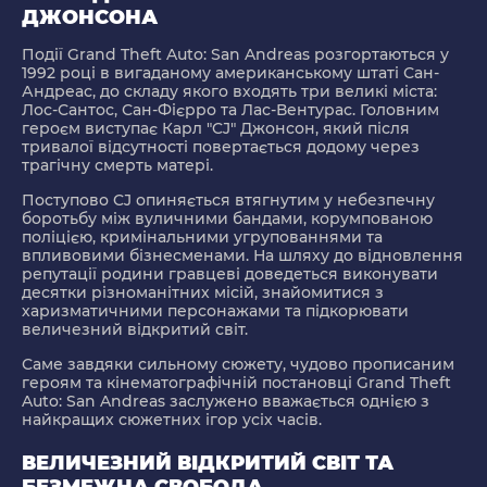
ДЖОНСОНА
Події Grand Theft Auto: San Andreas розгортаються у
1992 році в вигаданому американському штаті Сан-
Андреас, до складу якого входять три великі міста:
Лос-Сантос, Сан-Фієрро та Лас-Вентурас. Головним
героєм виступає Карл "CJ" Джонсон, який після
тривалої відсутності повертається додому через
трагічну смерть матері.
Поступово CJ опиняється втягнутим у небезпечну
боротьбу між вуличними бандами, корумпованою
поліцією, кримінальними угрупованнями та
впливовими бізнесменами. На шляху до відновлення
репутації родини гравцеві доведеться виконувати
десятки різноманітних місій, знайомитися з
харизматичними персонажами та підкорювати
величезний відкритий світ.
Саме завдяки сильному сюжету, чудово прописаним
героям та кінематографічній постановці Grand Theft
Auto: San Andreas заслужено вважається однією з
найкращих сюжетних ігор усіх часів.
ВЕЛИЧЕЗНИЙ ВІДКРИТИЙ СВІТ ТА