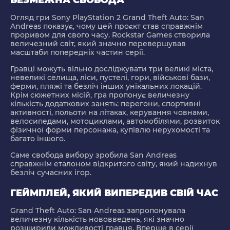
БЕЗМЕЖНА СВОБОДА
Огляд гри Sony PlayStation 2 Grand Theft Auto: San
Andreas показує, чому цей проєкт став справжнім
проривом для свого часу. Rockstar Games створила
величезний світ, який значно перевершував
масштаби попередніх частин серії.
Гравці можуть вільно досліджувати три великі міста,
невеликі селища, ліси, пустелі, гори, військові бази,
ферми, пляжі та безліч інших унікальних локацій.
Крім сюжетних місій, гра пропонує величезну
кількість додаткових занять: перегони, спортивні
активності, польоти на літаках, керування човнами,
велосипедами, мотоциклами, автомобілями, розвиток
фізичної форми персонажа, купівлю нерухомості та
багато іншого.
Саме свобода вибору зробила San Andreas
справжнім еталоном відкритого світу, який надихнув
безліч сучасних ігор.
ГЕЙМПЛЕЙ, ЯКИЙ ВИПЕРЕДИВ СВІЙ ЧАС
Grand Theft Auto: San Andreas запропонувала
величезну кількість нововведень, які значно
розширили можливості гравця. Вперше в серії