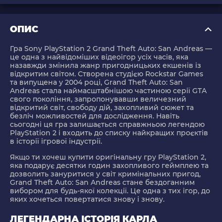
ОПИС
Гра Sony PlayStation 2 Grand Theft Auto: San Andreas
—
це одна з найвідоміших відеоігор усіх часів, яка
назавжди змінила жанр пригодницьких екшенів із
відкритим світом. Створена студією Rockstar Games
та випущена у 2004 році, Grand Theft Auto: San
Andreas стала наймасштабнішою частиною серії GTA
свого покоління, запропонувавши величезний
відкритий світ, свободу дій, захопливий сюжет та
безліч можливостей для дослідження. Навіть
сьогодні ця гра залишається справжньою легендою
PlayStation 2 і входить до списку найкращих проєктів
в історії ігрової індустрії.
Якщо ти хочеш купити оригінальну гру PlayStation 2,
яка подарує десятки годин захопливого геймплею та
дозволить зануритися у світ кримінальних пригод,
Grand Theft Auto: San Andreas стане бездоганним
вибором для будь-якої колекції. Це одна з тих ігор, до
яких хочеться повертатися знову і знову.
ЛЕГЕНДАРНА ІСТОРІЯ КАРЛА