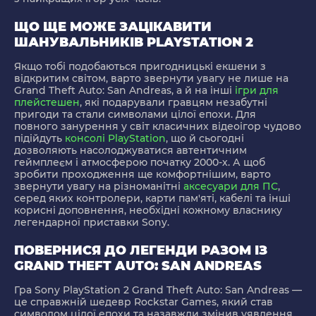
ЩО ЩЕ МОЖЕ ЗАЦІКАВИТИ
ШАНУВАЛЬНИКІВ PLAYSTATION 2
Якщо тобі подобаються пригодницькі екшени з
відкритим світом, варто звернути увагу не лише на
Grand Theft Auto: San Andreas, а й на інші
ігри для
плейстешен
, які подарували гравцям незабутні
пригоди та стали символами цілої епохи. Для
повного занурення у світ класичних відеоігор чудово
підійдуть
консолі PlayStation
, що й сьогодні
дозволяють насолоджуватися автентичним
геймплеєм і атмосферою початку 2000-х. А щоб
зробити проходження ще комфортнішим, варто
звернути увагу на різноманітні
аксесуари для ПС
,
серед яких контролери, карти пам'яті, кабелі та інші
корисні доповнення, необхідні кожному власнику
легендарної приставки Sony.
ПОВЕРНИСЯ ДО ЛЕГЕНДИ РАЗОМ ІЗ
GRAND THEFT AUTO: SAN ANDREAS
Гра Sony PlayStation 2 Grand Theft Auto: San Andreas —
це справжній шедевр Rockstar Games, який став
символом цілої епохи та назавжди змінив уявлення