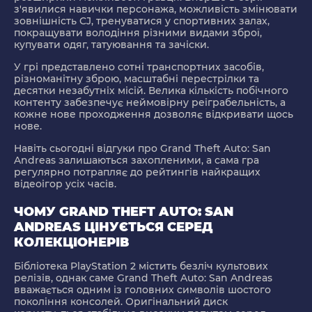
з'явилися навички персонажа, можливість змінювати
зовнішність CJ, тренуватися у спортивних залах,
покращувати володіння різними видами зброї,
купувати одяг, татуювання та зачіски.
У грі представлено сотні транспортних засобів,
різноманітну зброю, масштабні перестрілки та
десятки незабутніх місій. Велика кількість побічного
контенту забезпечує неймовірну реіграбельність, а
кожне нове проходження дозволяє відкривати щось
нове.
Навіть сьогодні відгуки про Grand Theft Auto: San
Andreas залишаються захопленими, а сама гра
регулярно потрапляє до рейтингів найкращих
відеоігор усіх часів.
ЧОМУ GRAND THEFT AUTO: SAN
ANDREAS ЦІНУЄТЬСЯ СЕРЕД
КОЛЕКЦІОНЕРІВ
Бібліотека PlayStation 2 містить безліч культових
релізів, однак саме Grand Theft Auto: San Andreas
вважається одним із головних символів шостого
покоління консолей. Оригінальний диск