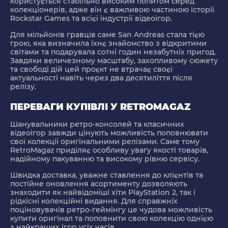
користується стабільно високим попитом серед
колекціонерів, адже він є важливою частиною історії
Rockstar Games та всієї індустрії відеоігор.
Для мільйонів гравців саме San Andreas стала тією
грою, яка визначила їхнє знайомство з відкритими
світами та подарувала сотні годин незабутніх пригод.
Завдяки величезному масштабу, захопливому сюжету
та свободі дій цей проєкт не втрачає своєї
актуальності навіть через два десятиліття після
релізу.
ПЕРЕВАГИ КУПІВЛІ У RETROMAGAZ
Шанувальники ретро-консолей та класичних
відеоігор завжди цінують можливість поповнювати
свої колекції оригінальними релізами. Саме тому
RetroMagaz приділяє особливу увагу якості товарів,
надійному пакуванню та високому рівню сервісу.
Швидка доставка, уважне ставлення до клієнтів та
постійне оновлення асортименту дозволяють
знаходити як найвідоміші хіти PlayStation 2, так і
рідкісні колекційні видання. Для справжніх
поціновувачів ретро-геймінгу це чудова можливість
купити оригінал та поповнити свою колекцію однією
з найкращих ігор усіх часів.