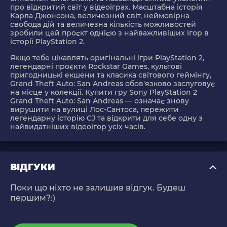
про відкритий світ у відеоіграх. Масштабна історія
Карла Джонсона, величезний світ, неймовірна
свобода дій та величезна кількість можливостей
зробили цей проєкт однією з найважливіших ігор в
історії PlayStation 2.
Якщо тебе цікавлять оригінальні ігри PlayStation 2,
легендарні проєкти Rockstar Games, культові
пригодницькі екшени та класика світового геймінгу,
Grand Theft Auto: San Andreas обов'язково заслуговує
на місце у колекції. Купити гру Sony PlayStation 2
Grand Theft Auto: San Andreas — означає знову
вирушити на вулиці Лос-Сантоса, пережити
легендарну історію CJ та відкрити для себе одну з
найвидатніших відеоігор усіх часів.
ВІДГУКИ
Поки що ніхто не залишив відгук. Будеш
першим?:)