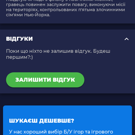
гравець повинен заслужити повагу, виконуючи місії
на територіях, контрольованих п'ятьма злочинними
сім'ями Нью-Йорка.
ВІДГУКИ
Поки що ніхто не залишив відгук. Будеш
першим?:)
ЗАЛИШИТИ ВІДГУК
ШУКАЄШ ДЕШЕВШЕ?
У нас хороший вибір Б/У ігор та ігрового