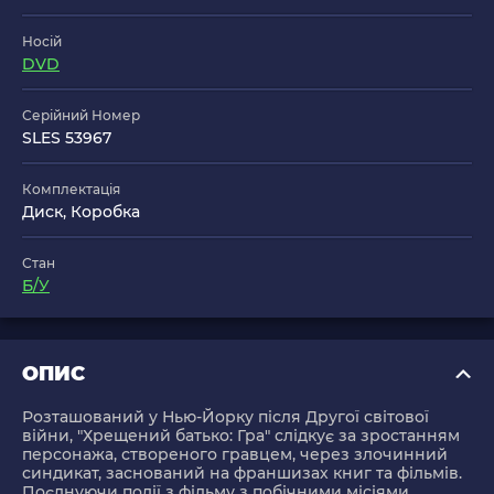
Носій
DVD
Серійний Номер
SLES 53967
Комплектація
Диск, Коробка
Стан
Б/У
ОПИС
Розташований у Нью-Йорку після Другої світової
війни, "Хрещений батько: Гра" слідкує за зростанням
персонажа, створеного гравцем, через злочинний
синдикат, заснований на франшизах книг та фільмів.
Поєднуючи події з фільму з побічними місіями,