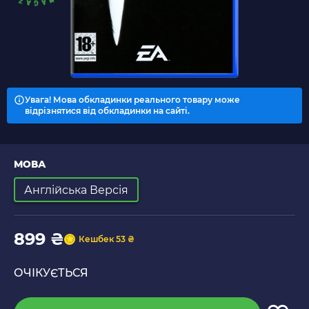
Увага! Мова обкладинки реального товару може
відрізнятися від обкладинки на сайті.
МОВА
Англійська Версія
899 ₴
Кешбек 53 ₴
ОЧІКУЄТЬСЯ