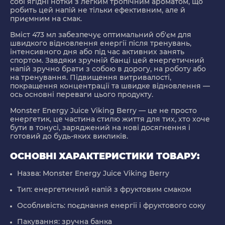
собі ягідні нотки з легким тропічним ароматом, що
робить цей напій не тільки ефективним, але й
приємним на смак.
Вміст 473 мл забезпечує оптимальний об'єм для
швидкого відновлення енергії після тренувань,
інтенсивного дня або під час активних занять
спортом. Завдяки зручній банці цей енергетичний
напій зручно брати з собою в дорогу, на роботу або
на тренування. Підвищення витривалості,
покращення концентрації та швидке відновлення —
ось основні переваги цього продукту.
Monster Energy Juice Viking Berry — це не просто
енергетик, це частина стилю життя для тих, хто хоче
бути в тонусі, заряджений на нові досягнення і
готовий до будь-яких викликів.
ОСНОВНІ ХАРАКТЕРИСТИКИ ТОВАРУ:
Назва:
Monster Energy Juice Viking Berry
Тип:
енергетичний напій з фруктовим смаком
Особливість:
поєднання енергії і фруктового соку
Пакування:
зручна банка