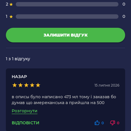
2
0
1
0
ЗАЛИШИТИ ВІДГУК
1
з 1 відгуку
НАЗАР
15 липня 2026
в описы було написано 473 мл тому і заказав бо
думав що амереканська а прийшла на 500
Розгорнути
ВІДПОВІСТИ
0
0