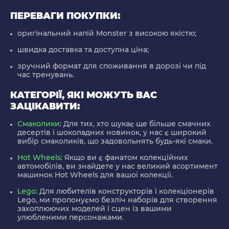
ПЕРЕВАГИ ПОКУПКИ:
оригінальний напій Monster з високою якістю;
швидка доставка та доступна ціна;
зручний формат для споживання в дорозі чи під
час тренувань.
КАТЕГОРІЇ, ЯКІ МОЖУТЬ ВАС
ЗАЦІКАВИТИ:
Смаколики
:
Для тих, хто шукає ще більше смачних
десертів і шоколадних новинок, у нас є широкий
вибір смаколиків, що задовольнять будь-які смаки.
Hot Wheels:
Якщо ви є фанатом колекційних
автомобілів, ви знайдете у нас великий асортимент
машинок Hot Wheels для вашої колекції.
Lego
:
Для любителів конструкторів і колекціонерів
Lego, ми пропонуємо безліч наборів для створення
захоплюючих моделей і сцен із вашими
улюбленими персонажами.