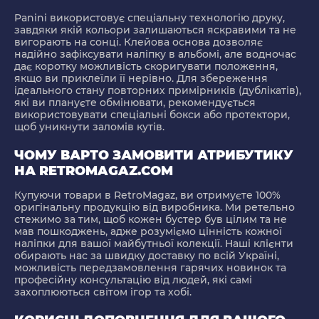
Panini використовує спеціальну технологію друку,
завдяки якій кольори залишаються яскравими та не
вигорають на сонці. Клейова основа дозволяє
надійно зафіксувати наліпку в альбомі, але водночас
дає коротку можливість скоригувати положення,
якщо ви приклеїли її нерівно. Для збереження
ідеального стану повторних примірників (дублікатів),
які ви плануєте обмінювати, рекомендується
використовувати спеціальні бокси або протектори,
щоб уникнути заломів кутів.
ЧОМУ ВАРТО ЗАМОВИТИ АТРИБУТИКУ
НА RETROMAGAZ.COM
Купуючи товари в RetroMagaz, ви отримуєте 100%
оригінальну продукцію від виробника. Ми ретельно
стежимо за тим, щоб кожен бустер був цілим та не
мав пошкоджень, адже розуміємо цінність кожної
наліпки для вашої майбутньої колекції. Наші клієнти
обирають нас за швидку доставку по всій Україні,
можливість передзамовлення гарячих новинок та
професійну консультацію від людей, які самі
захоплюються світом ігор та хобі.