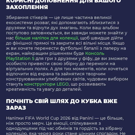
КОРИСНІ ДОПОВНЕННЯ ДЛЯ ВАШОГО
ЗАХОПЛЕННЯ
Збирання стікерів — це лише частина великої
екосистеми розваг, які допомагають зблизитися з
друзями та відчути дух змагань. Коли ваш альбом
поступово заповнюється, ви завжди можете знайти у
нас
більше наліпок для колекції
, щоб швидше дійти
до фінішної прямої та закрити всі вільні місця. Якщо
ж ви хочете перенести футбольні баталії з паперу на
екран, найкращим рішенням буде
Консоль
PlayStation 5
для гри з друзями у фіфу, де ви зможете
особисто привести свою збірну до перемоги на
віртуальних полях. А для тих моментів, коли хочеться
відпочити від екрана та зайнятися творчим
конструюванням улюблених світів, чудовим вибором
стануть
конструктори LEGO
, що розвивають
креативність та увагу до деталей.
ПОЧНІТЬ СВІЙ ШЛЯХ ДО КУБКА ВЖЕ
ЗАРАЗ
Наліпки FIFA World Cup 2026 від Panini — це більше,
ніж просто мерч. Це емоції, спілкування з
однодумцями під час обмінів та гордість за зібрану
колекцію, яка через роки стане цінним спогадом. Не