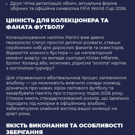
Друк:
Чітка деталізація облич, актуальна форма
збірних та офіційна символіка FIFA World Cup 2026.
ЦІННІСТЬ ДЛЯ КОЛЕКЦІОНЕРА ТА
ФАНАТА ФУТБОЛУ
Колекціонування наліпок Panini вже давно
переросло статус простої дитячої розваги, ставши
серйозним хобі для дорослих фанатів та інвесторів.
Відкриття кожного бустера — це неповторний
момент азарту: чи випаде сьогодні Кіліан Мбаппе,
Ерлінг Холанд або, можливо, рідкісна "золота" картка
з логотипом турніру?
Для справжнього вболівальника процес заповнення
альбому — це можливість вивчити склади команд,
дізнатися про нових зірок світового футболу та
закарбувати пам'ять про історичну подію 2026 року.
Стікери мають стандартизований розмір, що ідеально
підходить під комірки в офіційному альбомі,
забезпечуючи охайний вигляд вашої колекції на
довгі роки.
ЯКІСТЬ ВИКОНАННЯ ТА ОСОБЛИВОСТІ
ЗБЕРІГАННЯ