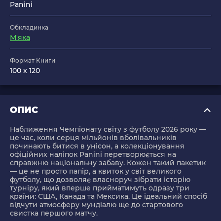
Panini
Обкладинка
М'яка
Формат Книги
100 x 120
ОПИС
Наближення Чемпіонату світу з футболу 2026 року —
це час, коли серця мільйонів вболівальників
починають битися в унісон, а колекціонування
офіційних наліпок Panini перетворюється на
справжню національну забаву. Кожен такий пакетик
— це не просто папір, а квиток у світ великого
футболу, що дозволяє власноруч зібрати історію
турніру, який вперше прийматимуть одразу три
країни: США, Канада та Мексика. Це ідеальний спосіб
відчути атмосферу мундіалю ще до стартового
свистка першого матчу.