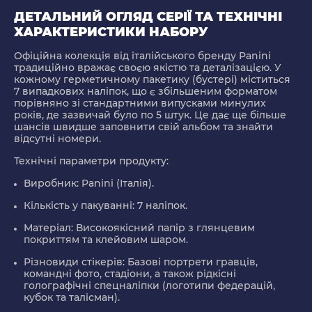
ДЕТАЛЬНИЙ ОГЛЯД СЕРІЇ ТА ТЕХНІЧНІ
ХАРАКТЕРИСТИКИ НАБОРУ
Офіційна колекція від італійського бренду Panini
традиційно вражає своєю якістю та деталізацією. У
кожному герметичному пакетику (бустері) міститься
7 випадкових наліпок
, що є збільшеним форматом
порівняно зі стандартними випусками минулих
років, де зазвичай було по 5 штук. Це дає ще більше
шансів швидше заповнити свій альбом та знайти
відсутні номери.
Технічні параметри продукту:
Виробник:
Panini (Італія).
Кількість у пакуванні:
7 наліпок.
Матеріал:
Високоякісний папір з глянцевим
покриттям та клейовим шаром.
Різновиди стікерів:
Базові портрети гравців,
командні фото, стадіони, а також рідкісні
голографічні спецналіпки (логотипи федерацій,
кубок та талісман).