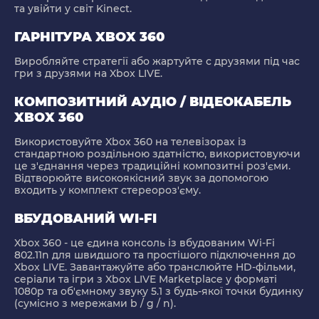
та увійти у світ Kinect.
ГАРНІТУРА XBOX 360
Виробляйте стратегії або жартуйте с друзями під час
гри з друзями на Xbox LIVE.
КОМПОЗИТНИЙ АУДІО / ВІДЕОКАБЕЛЬ
XBOX 360
Використовуйте Xbox 360 на телевізорах із
стандартною роздільною здатністю, використовуючи
це з'єднання через традиційні композитні роз'єми.
Відтворюйте високоякісний звук за допомогою
входить у комплект стереороз'єму.
ВБУДОВАНИЙ WI-FI
Xbox 360 - це єдина консоль із вбудованим Wi-Fi
802.11n для швидшого та простішого підключення до
Xbox LIVE. Завантажуйте або транслюйте HD-фільми,
серіали та ігри з Xbox LIVE Marketplace у форматі
1080p та об'ємному звуку 5.1 з будь-якої точки будинку
(сумісно з мережами b / g / n).