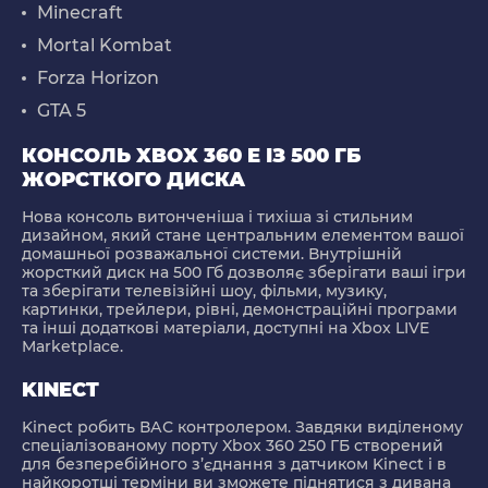
Minecraft
Mortal Kombat
Forza Horizon
GTA 5
КОНСОЛЬ XBOX 360 E ІЗ 500 ГБ
ЖОРСТКОГО ДИСКА
Нова консоль витонченіша і тихіша зі стильним
дизайном, який стане центральним елементом вашої
домашньої розважальної системи. Внутрішній
жорсткий диск на 500 Гб дозволяє зберігати ваші ігри
та зберігати телевізійні шоу, фільми, музику,
картинки, трейлери, рівні, демонстраційні програми
та інші додаткові матеріали, доступні на Xbox LIVE
Marketplace.
KINECT
Kinect робить ВАС контролером. Завдяки виділеному
спеціалізованому порту Xbox 360 250 ГБ створений
для безперебійного з’єднання з датчиком Kinect і в
найкоротші терміни ви зможете піднятися з дивана